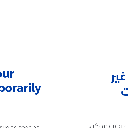
غير
our
ت
porarily
رع وقت ممكن،
ssue as soon as