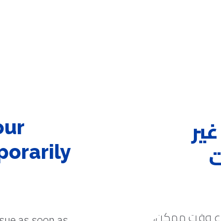
غير
our
ت
porarily
رع وقت ممكن،
ssue as soon as