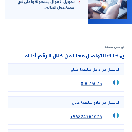
تحويل الاموال بسهولة وأمان في
جميع دول العالم.
تواصل معنا
يمكنك التواصل معنا من خلال الرقم أدناه
للاتصال من داخل سلطنة عُمان
‎80076076‎
للاتصال من خارج سلطنة عُمان
‎‎‎+96824761076‎