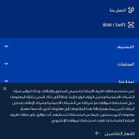
اتصل بنا
IBAN / Swift
التصنيف
الأفراد
المنتجات
الشركات
الحسابات
نبذة عنا
نحن نستخدم ملفات تعريف الارتباط لتخصيص المحتوى والإعلانات، وذلك لتوفير ميزات
البطاقات
الشبكات الاجتماعية وتحليل الزيارات الواردة إلينا. إضافةً إلى ذلك، فنحن نشارك المعلومات
تعرف على البنك
روابط سريعة
حول استخدامك لموقعنا مع شركائنا من الشبكات الاجتماعية وشركاء الإعلانات وتحليل
البيانات الذين يمكنهم إضافة هذه المعلومات إلى معلومات أخرى تقدمها لهم أو
القروض
التوظيف
معلومات أخرى يحصلون عليها من استخدامك لخدماتهم. أنت توافق على ملفات تعريف
أسعار العملات الأجنبية
الارتباط الخاصة بنا إذا تابعت استخدامك لموقعنا الإلكتروني.
الخدمات المصرفية للنخبة
أخبار بنك أبوظبي الأول
طرق التعامل مع البنك
اظهار التفاصيل
سياسة الخصوصية