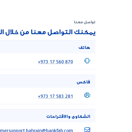
تواصل معنا
يمكنك التواصل معنا من خلال الر
هاتف
‎‎+973 17 560 870‎
فاكس
‎‎+973 17 583 281‎
الشكاوى والاقتراحات
omersupport.bahrain@bankfab.com