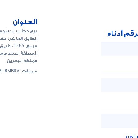
العنوان
برج مكاتب الدبلوما
قم أدناه
الطابق العاشر، مكتب 01
مبنى 1565، طريق 1722،
المنطقة الدبلوماسية 317 ص.ب.5247، ال
مملكة البحرين
سويفت: NBADBHBMBRA
cust