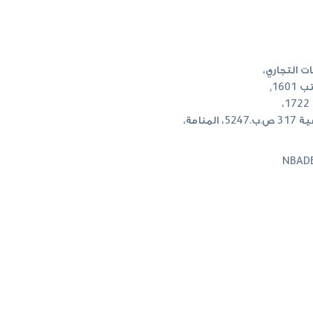
ت التجاري،
16,
منامة،