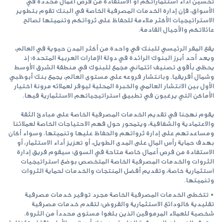
تحسين أداء استثماراتكم أو الاستفادة من فرص أعمال محددة في
الأسواق، فإن إدارة الخدمات المصرفية الخاصة في البنك تقوم بتطوير
الاستراتيجيات الأكثر ملاءمة للحفاظ على ثرواتكم وتنميتها لصالح
عائلاتكم والأجيال القادمة.
يقع المقر الرئيسي للبنك في واحدة من أكثر المدن حيوية في العالم،
ويعد أحد أبرز البنوك الرائدة في دولة الإمارات العربية المتحدة؛ إذ
يحظى بأقوى تصنيف ائتماني مجمع للبنوك في منطقة الشرق الأوسط
وشمال أفريقيا. وبانتشار فروعه على مستوى العالم، يجمع بنك أبوظبي
الأول بين الانتشار العالمي والخبرة المحلية ليوفر لعملائه مرونة اختيار
الأماكن التي يرغبون في تطبيق استراتيجياتهم الاستثمارية فيها.
يقوم نهجنا في تقديم الخدمات المصرفية الخاصة على مبادئ الثقة
والاعتمادية والشفافية، ويتمحور حول فهم الاحتياجات الخاصة لعملائنا
ومساعدتهم على إدارة ثرواتهم والحفاظ عليها وتنميتها. وسواء أكان
بهدف حماية رأس المال على المدى الطويل، أو تعزيز أداء الاستثمار، أو
الاستفادة من فرص أعمال خاصة متاحة في السوق؛ سيقوم فريق إدارة
الثروات والخدمات المصرفية الخاصة المتخصص بوضع استراتيجيات
استثمارية خاصة، وتقديم أفضل المنتجات والخدمات لحماية الثروات
وتنميتها.
•
تتخطى الخدمات المصرفية الخاصة مجرد توفير خدمات مصرفية
تقليدية كالودائع الاستثمارية والقروض؛ لتقدم خدمات مصرفية
شخصية للعملاء المرموقين الذين بلغوا مستوى محدداً من الثروة.