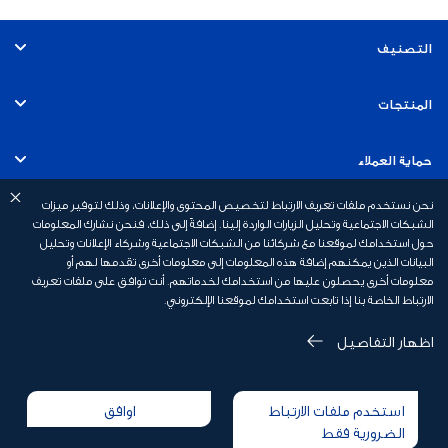
التصنيف
الخدمات البنكية الشخصية
المنتجات
الخدمات المصرفية للشركات والأعمال التجارية
الحسابات
حماية العملاء
الخدمات المصرفية الخاصة
نحن نستخدم ملفات تعريف الارتباط لتخصيص المحتوى والإعلانات، وذلك لتوفير ميزات
البطاقات الائتمانية
رسوم الخدمات البنكية
روابط سريعة
الشبكات الاجتماعية وتحليل الزيارات الواردة إلينا. إضافةً إلى ذلك، فنحن نشارك المعلومات
حول استخدامك لموقعنا مع شركائنا من الشبكات الاجتماعية وشركاء الإعلانات وتحليل
التمويل الشخصي
البيانات الذين يمكنهم إضافة هذه المعلومات إلى معلومات أخرى تقدمها لهم أو
مبادئ وقواعد حماية العملاء
نبذة عن بنك أبوظبي الأول السعودية
معلومات أخرى يحصلون عليها من استخدامك لخدماتهم. أنت توافق على ملفات تعريف
الارتباط الخاصة بنا إذا تابعت استخدامك لموقعنا الإلكتروني.
التمويل العقاري
إشعار توعوي بمخاطر الاحتيال
نموذج فتح حساب بنكي جارٍ للأفر اد
إشعار الخصوصية
اظهار التفاصيل
احذر الاحتيال - تجنّب الوقوع ضحية عمليات اختراق البريد الإلكتروني
الشروط والأحكام
نموذج فتح حساب بنكي للأشخاص الاعتباريين
للشركات
إخلاء مسؤولية
استخدم ملفات الارتباط
اوافق
إعلان ملف تعريف الارتباط
الإبلاغ عن الانتهاكات
تطبيق الهاتف المتحرك
الضرورية فقط
جميع الحقوق محفوظة 2026 © فرع بنك ابو ظبي الأول ، المملكة العربية السعودية.
جميع الحقوق محفوظة