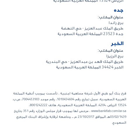
جده
عنوان المكتب:
برج راندا
طريق الملك عبدالعزيز - حي النهضة
جدة 23523 المملكة العربية السعودية
الخبر
عنوان المكتب:
برج الرزيزا
طريق الملك فهد بن عبدالعزيز - حي البندرية
الخبر 34424 المملكة العربية السعودية
فرع بنك أبو ظبي الأول شركة مساهمة اجنبية ، تأسست بموجب أنظمة المملكة
العربية السعودية، سجل تجاري رقم 1010454604، رقم موحد 7004453903، ص.ب.
13524 الرياض ،4204، المملكة العربية السعودية، هاتف 8001242222،
www.bankfab.com/ar-sa ، مرخص لها بموجب قرار مجلس الوزارء رقم 351 بتاريخ
03/02/1439هـ الموافق 23/10/2017 م ـ، وخاضعة لرقابة وإشراف البنك المركزي
السعودي.