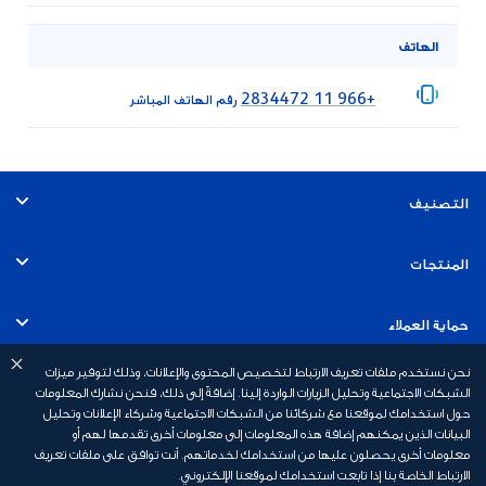
الهاتف
+966 11 2834472
رقم الهاتف المباشر
التصنيف
الخدمات البنكية الشخصية
المنتجات
الخدمات المصرفية للشركات والأعمال التجارية
الحسابات
حماية العملاء
الخدمات المصرفية الخاصة
نحن نستخدم ملفات تعريف الارتباط لتخصيص المحتوى والإعلانات، وذلك لتوفير ميزات
البطاقات الائتمانية
رسوم الخدمات البنكية
روابط سريعة
الشبكات الاجتماعية وتحليل الزيارات الواردة إلينا. إضافةً إلى ذلك، فنحن نشارك المعلومات
حول استخدامك لموقعنا مع شركائنا من الشبكات الاجتماعية وشركاء الإعلانات وتحليل
التمويل الشخصي
البيانات الذين يمكنهم إضافة هذه المعلومات إلى معلومات أخرى تقدمها لهم أو
مبادئ وقواعد حماية العملاء
نبذة عن بنك أبوظبي الأول السعودية
معلومات أخرى يحصلون عليها من استخدامك لخدماتهم. أنت توافق على ملفات تعريف
الارتباط الخاصة بنا إذا تابعت استخدامك لموقعنا الإلكتروني.
التمويل العقاري