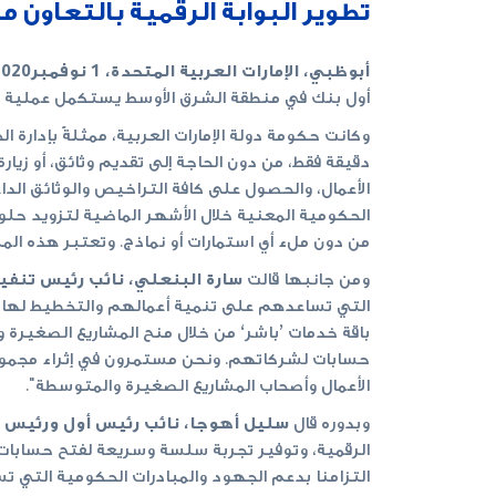
تطوير البوابة الرقمية بالتعاون م
أبوظبي، الإمارات العربية المتحدة، 1 نوفمبر2020:
أول بنك في منطقة الشرق الأوسط يستكمل عملية ال
دقيقة فقط، من دون الحاجة إلى تقديم وثائق، أو زيا
الأعمال، والحصول على كافة التراخيص والوثائق ال
من دون ملء أي استمارات أو نماذج. وتعتبر هذه الم
ومن جانبها قالت
سارة البنعلي، نائب رئيس تنفي
التي تساعدهم على تنمية أعمالهم والتخطيط لها ب
باقة خدمات ’باشر‘ من خلال منح المشاريع الصغيرة 
حسابات لشركاتهم. ونحن مستمرون في إثراء مجموعة
الأعمال وأصحاب المشاريع الصغيرة والمتوسطة".
وبدوره قال
سليل أهوجا، نائب رئيس أول ورئيس ع
الرقمية، وتوفير تجربة سلسة وسريعة لفتح حسابات 
التزامنا بدعم الجهود والمبادرات الحكومية التي ت