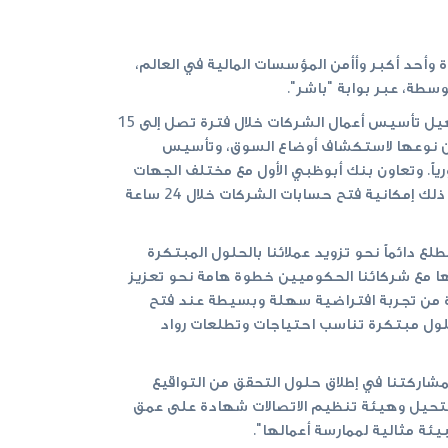
ة وأحد أكبر وأأمن المؤسسات المالية في العالم،
طة، عبر بوابة "باشر".
وكانت حكومة دولة الإمارات العربية، ممثلةً بإدارة الخدمات الاستباقية في وزارة اللامستحيل، قد أطلقت بوابة "باشر" لتسهيل تأسيس أعمال الشركات خلال فترة تصل إلى 15
دة من نوعها لاستكشاف أوضاع السوق، وتأسيس
اً. وتعاون بنك أبوظبي الأول مع مختلف الجهات
الحكومية المعنية خلال الأشهر الماضية لتزويد حلول مبتكرة تثري مجموعة الخدمات المتوفرة على بوابة "باشر"، بما في ذلك إمكانية فتح حسابات الشركات خلال 24 ساعة
لع دائماً نحو تزويد عملائنا بالحلول المبتكرة
ها مع شركائنا الحكوميين خطوة هامة نحو تعزيز
ادة من تجربة افتراضية سهلة وبسيطة عند فتح
لول مبتكرة تناسب احتياجات وتطلعات رواد
شاركتنا في إطلاق حلول التحقق من التواقيع
مستحيل وهيئة تنظيم الاتصالات شهادة على عمق
ئة مثالية لممارسة أعمالها".