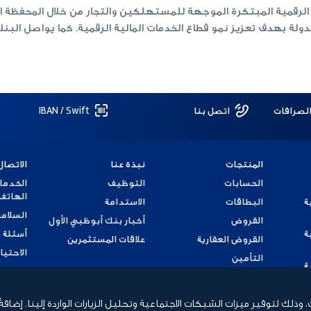
ولة بهدف تعزيز نمو قطاع الخدمات المالية الرقمية. كما يواصل الب
الصرافات
اتصل بنا
IBAN / Swift
المنتجات
نبذة عنا
الاتصال
الحسابات
التوظيف
الخدما
الهاتف
ة
البطاقات
الاستدامة
السلامة
القروض
أخبار بنك أبوظبي الأول
ة
أسئلة 
القروض العقارية
علاقات المستثمرين
الاحتيا
التأمين
ة
تقديم
ة
لك لتوفير ميزات الشبكات الاجتماعية وتحليل الزيارات الواردة إلينا. إضافة