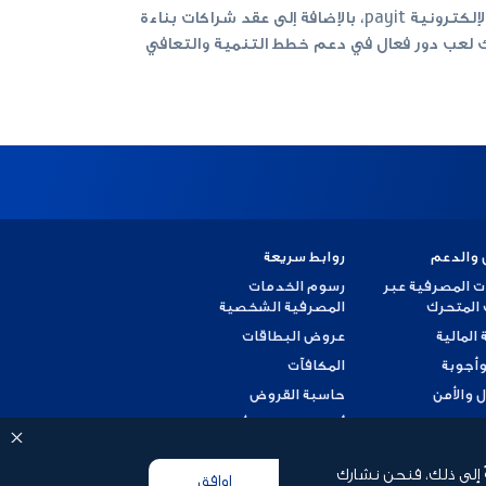
وكان بنك أبوظبي الأول قد أطلق عدداً من المبادرات الرقمية المبتكرة الموجهة للمستهلكين والتجار من خلال المحفظة الإلكترونية payit، بالإضافة إلى عقد شراكات بناءة
نك لعب دور فعال في دعم خطط التنمية والتعافي
 والدعم
روابط سريعة
ت المصرفية عبر
رسوم الخدمات
 المتحرك
المصرفية الشخصية
 المالية
عروض البطاقات
وأجوبة
المكافآت
ل والأمن
حاسبة القروض
 شكوى
أسعار العملات الأجنبية
ضريبة القيمة المضافة
ً إلى ذلك، فنحن نشارك
اوافق
وثيقة العميل