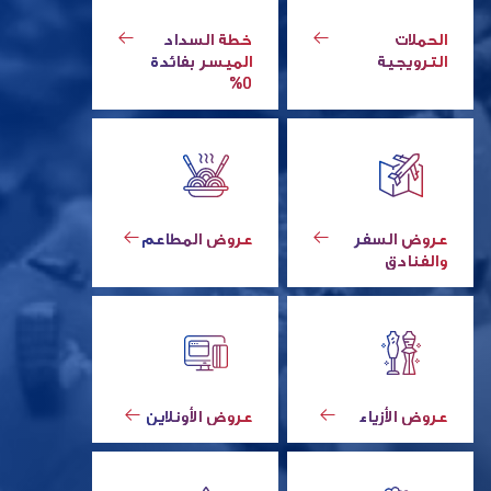
الحملات
خطة السداد
الترويجية
الميسر بفائدة
0%
عروض السفر
عروض المطاعم
والفنادق
عروض الأزياء
عروض الأونلاين