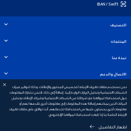
IBAN / Swift
التصنيف
الأفراد
المنتجات
الخدمات المصرفية التجارية
الحسابات
نبذة عنا
الخدمات المصرفية للشركات
البطاقات
التوظيف
الاتصال والدعم
الخدمات المصرفية للاستثمار
القروض
نحن نستخدم ملفات تعريف الارتباط لتخصيص المحتوى والإعلانات، وذلك لتوفير ميزات
الاستدامة
الخدمات المصرفية عبر الهاتف المتحرك
روابط سريعة
الشبكات الاجتماعية وتحليل الزيارات الواردة إلينا. إضافةً إلى ذلك، فنحن نشارك المعلومات
حول استخدامك لموقعنا مع شركائنا من الشبكات الاجتماعية وشركاء الإعلانات وتحليل
الخدمات المصرفية الإسلامية
القروض العقارية
أخبار بنك أبوظبي الأول
البيانات الذين يمكنهم إضافة هذه المعلومات إلى معلومات أخرى تقدمها لهم أو
السلامة المالية
رسوم الخدمات المصرفية الشخصية
معلومات أخرى يحصلون عليها من استخدامك لخدماتهم. أنت توافق على ملفات تعريف
الخدمات المصرفية الخاصة
الارتباط الخاصة بنا إذا تابعت استخدامك لموقعنا الإلكتروني.
التأمين
علاقات المستثمرين
أسئلة وأجوبة
عروض البطاقات
اظهار التفاصيل
سياسة الخصوصية