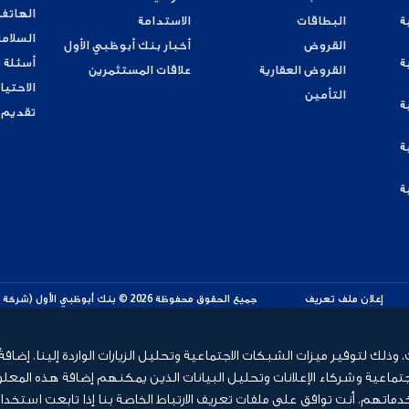
الهاتف
ة
البطاقات
الاستدامة
السلامة
القروض
أخبار بنك أبوظبي الأول
ة
أسئلة 
القروض العقارية
علاقات المستثمرين
الاحتيا
التأمين
ة
تقديم
ة
ة
إعلان ملف تعريف
جميع الحقوق محفوظة 2026 © بنك أبوظب
الارتباط
المتح
لك لتوفير ميزات الشبكات الاجتماعية وتحليل الزيارات الواردة إلينا. إضافة
ماعية وشركاء الإعلانات وتحليل البيانات الذين يمكنهم إضافة هذه المعلو
تهم. أنت توافق على ملفات تعريف الارتباط الخاصة بنا إذا تابعت استخدا