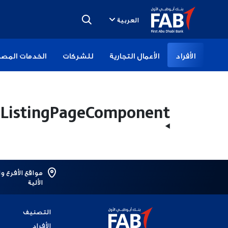
تخطى
الى
العربية
المحتوى
الأفراد
الأعمال التجارية
للشركات
الخدمات المصر
sListingPageComponent
مواقع الأفرع و
الألية
التصنيف
الأفراد