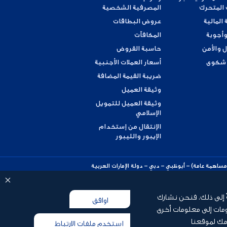
 المتحرك
المصرفية الشخصية
 المالية
عروض البطاقات
وأجوبة
المكافآت
ل والأمن
حاسبة القروض
 شكوى
أسعار العملات الأجنبية
ضريبة القيمة المضافة
وثيقة العميل
وثيقة العميل للتمويل
الإسلامي
الإنتقال من إستخدام
الإيبور والليبور
ي الأول (شركة مساهمة عامة) – أبوظبي – دبي – دولة الإمارات العربية
دة
ً إلى ذلك، فنحن نشارك
اوافق
مات إلى معلومات أخرى
مك لموقعنا
استخدم ملفات الارتباط