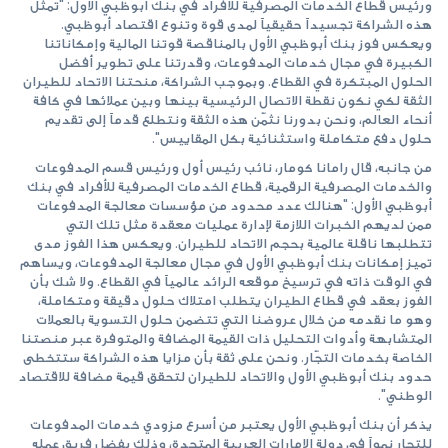
ورئيس قطاع الخدمات المصرفية للأفراد في بنك أبوظبي الأول: "تمثل
هذه الشراكة تجسيداً حقيقياً لمدى قوة وتنوع اقتصاد أبوظبي.
ويعكس فوز بنك أبوظبي الأول بالمناقصة قوتنا المالية وإمكاناتنا
الكبيرة في مجال خدمات المدفوعات، وقدرتنا على تطوير أفضل
الحلول المبتكرة في القطاع. وبموجب الشراكة، منحتنا الاتحاد للطيران
الثقة لكي نكون نقطة الاتصال الرئيسية بينها وبين عملائها في كافة
أنحاء العالم، ونحن بدورنا نثمّن هذه الثقة ونتطلع قدماً إلى تقديم
حلول دفع متكاملة واستثنائية بكل المقاييس".
من جانبه، قال رامانا كومار، نائب رئيس أول ورئيس قسم المدفوعات
والخدمات المصرفية الرقمية، قطاع الخدمات المصرفية للأفراد في بنك
أبوظبي الأول: "هنالك عدد محدود من مؤسسات معالجة المدفوعات
ممن لديهم الخبرات اللازمة لإدارة عمليات معقدة مثل تلك التي
تتطلبها ناقلة عالمية بحجم الاتحاد للطيران. ويعكس هذا الفوز مدى
تميز إمكانات بنك أبوظبي الأول في مجال معالجة المدفوعات، ويساهم
في الوقت ذاته في ترسيخ موقعه الرائد عالمياً في القطاع. ولا شك بأن
الفوز بعقد في قطاع الطيران يتطلب امتلاك حلول دقيقة ومتكاملة،
وهو ما نقدمه من خلال عروضنا التي تتضمن حلول التسوية بالعملات
المتشابهة وأدوات التحليل ذات القيمة المضافة والمتوفرة عبر منصتنا
الخاصة بخدمات التجّار. ونحن على ثقة بأن مزايا هذه الشراكة ستتخطى
حدود بنك أبوظبي الأول والاتحاد للطيران لتحقق قيمة مضافة للاقتصاد
الوطني".
يذكر أن بنك أبوظبي الأول يعتبر من أسرع مزودي خدمات المدفوعات
للتجار نمواً في دولة الإمارات العربية المتحدة، وذلك بفضل فريق عمله