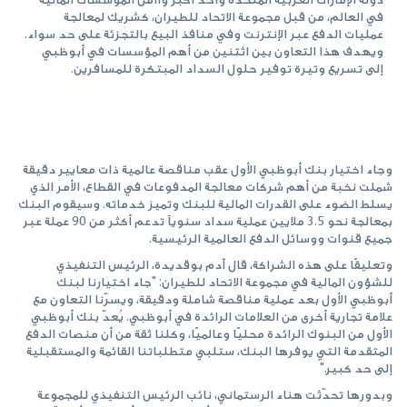
في العالم، من قبل مجموعة الاتحاد للطيران، كشريك لمعالجة
عمليات الدفع عبر الإنترنت وفي منافذ البيع بالتجزئة على حد سواء.
ويهدف هذا التعاون بين اثتنين من أهم المؤسسات في أبوظبي
إلى تسريع وتيرة توفير حلول السداد المبتكرة للمسافرين.
وجاء اختيار بنك أبوظبي الأول عقب مناقصة عالمية ذات معايير دقيقة
شملت نخبة من أهم شركات معالجة المدفوعات في القطاع، الأمر الذي
يسلط الضوء على القدرات المالية للبنك وتميز خدماته. وسيقوم البنك
بمعالجة نحو 3.5 ملايين عملية سداد سنوياً تدعم أكثر من 90 عملة عبر
جميع قنوات ووسائل الدفع العالمية الرئيسية.
وتعليقًا على هذه الشراكة، قال آدم بوقديدة، الرئيس التنفيذي
للشؤون المالية في مجموعة الاتحاد للطيران: "جاء اختيارنا لبنك
أبوظبي الأول بعد عملية مناقصة شاملة ودقيقة، ويسرّنا التعاون مع
علامة تجارية أخرى من العلامات الرائدة في أبوظبي. يُعدّ بنك أبوظبي
الأول من البنوك الرائدة محليًا وعالميًا، وكلنا ثقة من أن منصات الدفع
المتقدمة التي يوفرها البنك، ستلبي متطلباتنا القائمة والمستقبلية
إلى حد كبير."
وبدورها تحدّثت هناء الرستماني، نائب الرئيس التنفيذي للمجموعة