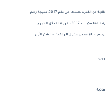
بلغت القروض والسلفيات (صافي) 354 مليار درهم، بارتفاع نسبته 3% مقارنة مع الربع الثاني من العام الحالي، و8% مقارنة مع الفترة نفسها من عام 2017، نتيجة زخم
بلغت ودائع العملاء 455 مليار درهم، بارتفاع نسبته 6% مقارنة مع الربع الثاني من العام الحالي، و20% مقارنة مع الفترة ذاتها من عام 2017، نتيجة التدفق الكبير
ت سيولة عالية وحافظت على رسملة جيدة؛ حيث وصل إجمالي حقوق الملكية إلى 100 مليار درهم، وبلغ معدل حقوق الملكية – الشق الأول