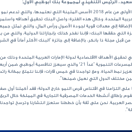
عيد، الرئيس التنفيذي لمجموعة بنك أبوظبي الأول:
“يعكس أداء بنك أبوظبي الأول خلال التسعة أشهر الأولى من عام 2018 الأسس المتي
ربية المتحدة. وخلال هذه الفترة؛ واصل البنك تحقيق أهدافه واستمرار
لإضافة إلى معدلات قوية لجودة الأصول ورأس المال، والتي تمثل جم
يزة التي حققها البنك؛ فإننا نفخر كذلك بإنجازاتنا الدولية، والتي م
 قبل مجلة ذا بانكر، بالإضافة إلى جائزة ’البنك الأكثر أماناً في الش
تحقيق الأهداف الاقتصادية لدولة الإمارات العربية المتحدة وذلك من
نلتزم بأن نكون شريكاً رئيسياً في برنامج أبوظبي للمسرعات التنموية ’غداً 1
عزيز نمط الحياة. ومع تواجدنا في خمس قارات؛ فإننا نتمتع بمكانة رائ
بط بين مختلف الدول التي نعمل ضمنها".
ا على التزامنا في اقتناص فرص النمو خارج الدولة؛ فقد أكملنا أول 
وم بإطلاق أنشطة الخدمات المصرفية التجارية في المملكة خلال الربع
ر العربية. نحن على ثقة بأن خططنا ستعزز انتشارنا وترسخ تواجدنا ع
ة".