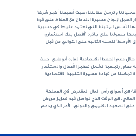
نة التي نعتمدها، والتي تدعم نمو عملياتنا وترسخ مكانتنا؛ حيث أصبحنا أكبر شركة
 العمل لإنجاح مسيرة الاندماج مع الحفاظ على قوة
يعها الأسس المتينة التي نعتمد عليها في مسيرة
ن بينها حصولنا على جائزة ’أفضل بنك استثماري
رق الأوسط‘ للسنة الثانية على التوالي من قبل
 خلال دعم الخطط الاقتصادية لإمارة أبوظبي؛ حيث
2‘ والذي سيعزز تنافسية أبوظبي ضمن أربعة محاور رئيسية تشمل تحفيز الأعمال والاستثمار،
دة تمكننا من قيادة مسيرة التنمية الاقتصادية
صفقة في أسواق رأس المال المقترض في المملكة
 الحالي، في الوقت الذي نواصل فيه تعزيز عروض
لى الصعيد الإقليمي والدولي، الأمر الذي يدعم