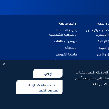
 والدعم
روابط سريعة
ت المصرفية عبر
رسوم الخدمات
 المتحرك
المصرفية الشخصية
 المالية
عروض البطاقات
وأجوبة
المكافآت
ل والأمن
حاسبة القروض
 شكوى
أسعار العملات الأجنبية
ضريبة القيمة المضافة
ً إلى ذلك، فنحن نشارك
اوافق
وثيقة العميل
مات إلى معلومات أخرى
وثيقة العميل للتمويل
مك لموقعنا
استخدم ملفات الارتباط
الإسلامي
الضرورية فقط
الإنتقال من إستخدام
الإيبور والليبور