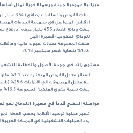
ميزانية عمومية جيدة ورسملة قوية تمثل أساساً 
الإقراض المتواصل في مجموعة الخدمات المصرف
للودائع الحكومية قصيرة الأجل
13.6% بنهاية شهر سبتمبر 2018
مستوى رائد في جودة الأصول والكفاءة التشغيل
استقر معدل القروض المتعثرة عند 3.1% مقارنة مع الربع الثاني من العام الحالي، وبلغت نسبة تغطية المخصصات 118%
بلغ معدل المصروفات إلى الإيرادات 25.6% (باستثناء تكاليف الاندماج)
بلغت نسبة حقوق الملكية الملموسة 16.5% مقارنة مع 14.3% في التسعة أشهر الأولى من عام 2017
مواصلة المضي قدماً في مسيرة الاندماج نحو تح
تسير عملية توحيد الأنظمة بحسب الخطة الموضوعة، ومن المقرر
بدء العمليات التشغيلية في المملكة العربية 