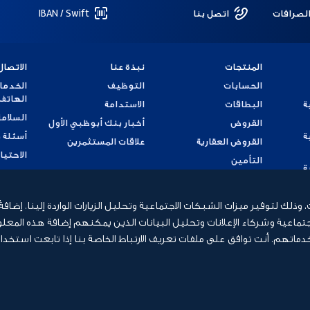
الصرافات
اتصل بنا
IBAN / Swift
المنتجات
نبذة عنا
الاتصال
الحسابات
التوظيف
الخدما
الهاتف
ة
البطاقات
الاستدامة
السلامة
القروض
أخبار بنك أبوظبي الأول
ة
أسئلة 
القروض العقارية
علاقات المستثمرين
الاحتيا
التأمين
ة
تقديم
ة
لك لتوفير ميزات الشبكات الاجتماعية وتحليل الزيارات الواردة إلينا. إضافة
ماعية وشركاء الإعلانات وتحليل البيانات الذين يمكنهم إضافة هذه المعلو
ة
تهم. أنت توافق على ملفات تعريف الارتباط الخاصة بنا إذا تابعت استخدا