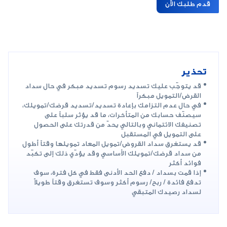
قدم طلبك الآن
تحذير
قد يتوجّب عليك تسديد رسوم تسديد مبكر في حال سداد
القرض/التمويل مبكراً
في حال عدم التزامك بإعادة تسديد/تسديد قرضك/تمويلك،
سيصنّف حسابك من المتأخرات، ما قد يؤثر سلباً على
تصنيفك الائتماني وبالتالي يحدّ من قدرتك على الحصول
على التمويل في المستقبل
قد يستغرق سداد القروض/تمويل المعاد تمويلها وقتاً أطول
من سداد قرضك/تمويلك الأساسي وقد يؤدّي ذلك إلى تكبّد
فوائد أكثر
إذا قمت بسداد / دفع الحد الأدنى فقط في كل فترة، سوف
تدفع فائدة / ربح/ رسوم أكثر وسوف تستغرق وقتاً طويلاً
لسداد رصيدك المتبقي