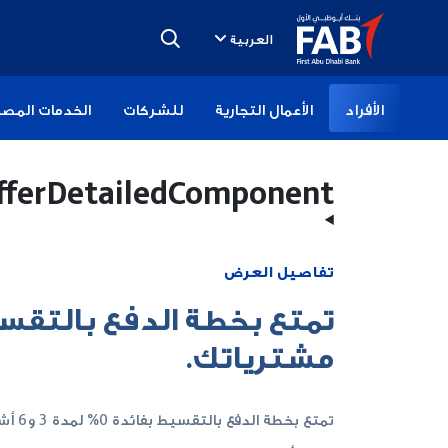
تخطى
الى
العربية
المحتوى
الأفراد
الأعمال التجارية
للشركات
الخدمات المصر
fferDetailedComponent
تفاصيل العرض
مشترياتك.
تمتع بخطة الدفع بالتقسيط بفائدة 0% لمدة 3 و6 أشهر على مشترياتك.