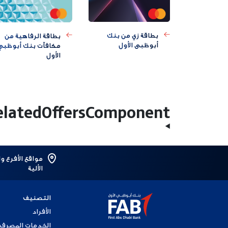
بطاقة زي من بنك
بطاقة الرفاهية من
أبوظبي الأول
مكافآت بنك أبوظبي
الأول
elatedOffersComponent
مواقع الأفرع و
الألية
التصنيف
الأفراد
الخدمات المصرفي