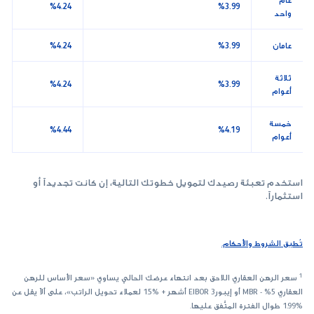
%4.24
%3.99
واحد
عامان
%3.99
%4.24
ثلاثة
%4.24
%3.99
أعوام
خمسة
%4.44
%4.19
أعوام
استخدم تعبئة رصيدك لتمويل خطوتك التالية، إن كانت تجديداً أو
استثماراً.
تُطبق الشروط والأحكام.
1
سعر الرهن العقاري اللاحق بعد انتهاء عرضك الحالي يساوي «سعر الأساس للرهن
العقاري MBR - %5 أو إيبورEIBOR 3 أشهر + %1.5 لعملاء تحويل الراتب»، على ألاّ يقل عن
%1.99 طوال الفترة المتَّفق عليها.