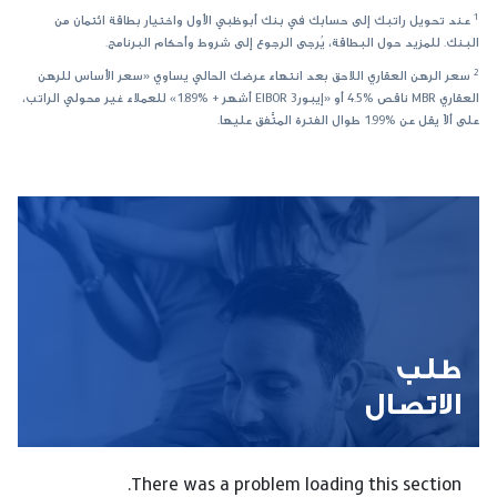
1
عند تحويل راتبك إلى حسابك في بنك أبوظبي الأول واختيار بطاقة ائتمان من
البنك. للمزيد حول البطاقة، يُرجى الرجوع إلى شروط وأحكام البرنامج.
2
سعر الرهن العقاري اللاحق بعد انتهاء عرضك الحالي يساوي «سعر الأساس للرهن
العقاري MBR ناقص %4.5 أو «إيبورEIBOR 3 أشهر + %1.89» للعملاء غير محولي الراتب،
على ألاّ يقل عن %1.99 طوال الفترة المتَّفق عليها.
طلب
الاتصال
There was a problem loading this section.