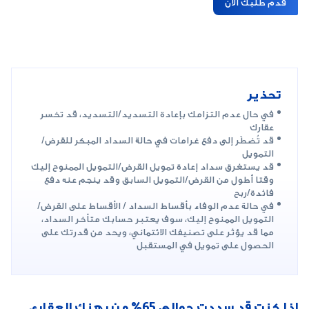
قدم طلبك الآن
تحذير
في حال عدم التزامك بإعادة التسديد/التسديد، قد تخسر
عقارك
قد تُضطَر إلى دفع غرامات في حالة السداد المبكر للقرض/
التمويل
قد يستغرق سداد إعادة تمويل القرض/التمويل الممنوح إليك
وقتا أطول من القرض/التمويل السابق وقد ينجم عنه دفع
فائدة/ربح
في حالة عدم الوفاء بأقساط السداد / الأقساط على القرض/
التمويل الممنوح إليك، سوف يعتبر حسابك متأخر السداد،
مما قد يؤثر على تصنيفك الائتماني، ويحد من قدرتك على
الحصول على تمويل في المستقبل
إذا كنت قد سددت حوالي 65% من رهنك العقاري