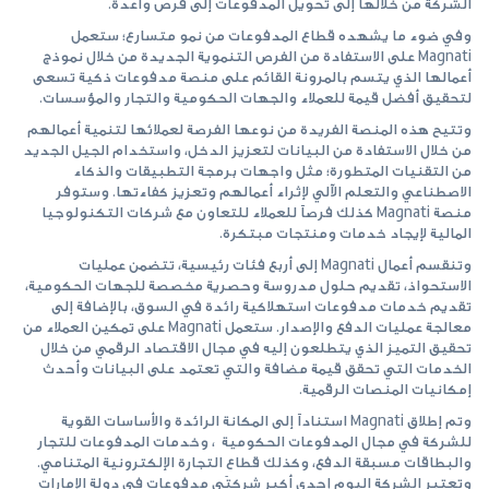
الشركة من خلالها إلى تحويل المدفوعات إلى فرص واعدة.
وفي ضوء ما يشهده قطاع المدفوعات من نمو متسارع؛ ستعمل
Magnati على الاستفادة من الفرص التنموية الجديدة من خلال نموذج
أعمالها الذي يتسم بالمرونة القائم على منصة مدفوعات ذكية تسعى
لتحقيق أفضل قيمة للعملاء والجهات الحكومية والتجار والمؤسسات.
وتتيح هذه المنصة الفريدة من نوعها الفرصة لعملائها لتنمية أعمالهم
من خلال الاستفادة من البيانات لتعزيز الدخل، واستخدام الجيل الجديد
من التقنيات المتطورة؛ مثل واجهات برمجة التطبيقات والذكاء
الاصطناعي والتعلم الآلي لإثراء أعمالهم وتعزيز كفاءتها. وستوفر
منصة Magnati كذلك فرصاً للعملاء للتعاون مع شركات التكنولوجيا
المالية لإيجاد خدمات ومنتجات مبتكرة.
وتنقسم أعمال Magnati إلى أربع فئات رئيسية، تتضمن عمليات
الاستحواذ، تقديم حلول مدروسة وحصرية مخصصة للجهات الحكومية،
تقديم خدمات مدفوعات استهلاكية رائدة في السوق، بالإضافة إلى
معالجة عمليات الدفع والإصدار. ستعمل Magnati على تمكين العملاء من
تحقيق التميز الذي يتطلعون إليه في مجال الاقتصاد الرقمي من خلال
الخدمات التي تحقق قيمة مضافة والتي تعتمد على البيانات وأحدث
إمكانيات المنصات الرقمية.
وتم إطلاق Magnati استناداً إلى المكانة الرائدة والأساسات القوية
للشركة في مجال المدفوعات الحكومية ، وخدمات المدفوعات للتجار
والبطاقات مسبقة الدفع، وكذلك قطاع التجارة الإلكترونية المتنامي.
وتعتبر الشركة اليوم إحدى أكبر شركتَي مدفوعات في دولة الإمارات