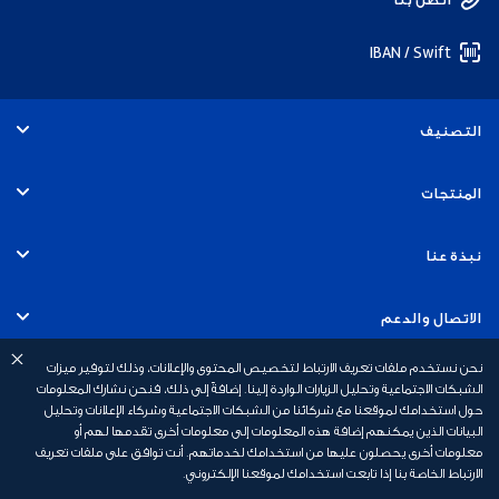
IBAN / Swift
التصنيف
الأفراد
المنتجات
الخدمات المصرفية التجارية
الحسابات
نبذة عنا
الخدمات المصرفية للشركات
البطاقات
التوظيف
الاتصال والدعم
الخدمات المصرفية للاستثمار
القروض
نحن نستخدم ملفات تعريف الارتباط لتخصيص المحتوى والإعلانات، وذلك لتوفير ميزات
الاستدامة
الخدمات المصرفية عبر الهاتف المتحرك
روابط سريعة
الشبكات الاجتماعية وتحليل الزيارات الواردة إلينا. إضافةً إلى ذلك، فنحن نشارك المعلومات
حول استخدامك لموقعنا مع شركائنا من الشبكات الاجتماعية وشركاء الإعلانات وتحليل
الخدمات المصرفية الإسلامية
القروض العقارية
أخبار بنك أبوظبي الأول
البيانات الذين يمكنهم إضافة هذه المعلومات إلى معلومات أخرى تقدمها لهم أو
السلامة المالية
رسوم الخدمات المصرفية الشخصية
معلومات أخرى يحصلون عليها من استخدامك لخدماتهم. أنت توافق على ملفات تعريف
الخدمات المصرفية الخاصة
الارتباط الخاصة بنا إذا تابعت استخدامك لموقعنا الإلكتروني.
التأمين
علاقات المستثمرين
أسئلة وأجوبة
عروض البطاقات