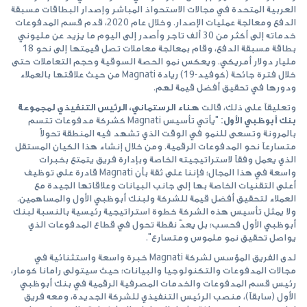
العربية المتحدة في مجالات الاستحواذ المباشر وإصدار البطاقات مسبقة
الدفع ومعالجة عمليات الإصدار. وخلال عام 2020، قدم قسم المدفوعات
خدماته إلى أكثر من 30 ألف تاجر وأصدر إلى اليوم ما يزيد عن مليوني
بطاقة مسبقة الدفع، وقام بمعالجة معاملات تصل قيمتها إلى نحو 18
مليار دولار أمريكي. ويعكس نمو الحصة السوقية وحجم التعاملات حتى
خلال فترة جائحة (كوفيد-19) ريادة Magnati من حيث علاقتها بالعملاء
ودورها في تحقيق أفضل قيمة لهم.
وتعليقاً على ذلك، قالت
هناء الرستماني، الرئيس التنفيذي لمجموعة
بنك أبوظبي الأول:
"يأتي تأسيس Magnati كشركة مدفوعات تتسم
بالمرونة وتسعى للنمو في الوقت الذي تشهد فيه المنطقة تحولاً
متسارعاً نحو المدفوعات الرقمية. ومن خلال إنشاء هذا الكيان المستقل
الذي يعمل وفقاً لاستراتيجيته الخاصة وبإدارة فريق يتمتع بخبرات
واسعة في هذا المجال؛ فإننا على ثقة بأن Magnati قادرة على توظيف
أعلى التقنيات الخاصة بها إلى جانب البيانات وعلاقاتها الجيدة مع
العملاء لتحقيق أفضل قيمة للشركة ولبنك أبوظبي الأول والمساهمين.
ولا يمثل تأسيس هذه الشركة خطوة استراتيجية رئيسية بالنسبة لبنك
أبوظبي الأول فحسب؛ بل يعدّ نقطة تحول في قطاع المدفوعات الذي
يواصل تحقيق نمو ملموس ومتسارع".
لدى الفريق المؤسس لشركة Magnati خبرة واسعة واستثنائية في
مجالات المدفوعات والتكنولوجيا والبيانات؛ حيث سيتولى رامانا كومار،
رئيس قسم المدفوعات والخدمات المصرفية الرقمية في بنك أبوظبي
الأول (سابقاً)، منصب الرئيس التنفيذي للشركة الجديدة، ومعه فريق