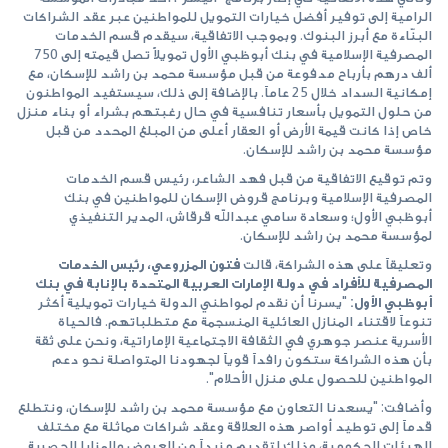
الرامية إلى توفير أفضل خيارات التمويل للمواطنين عبر عقد الشراكات
البنّاءة مع أبرز البنوك. وبموجب الاتفاقية، سيقدم قسم الخدمات
المصرفية الإسلامية في بنك أبوظبي الأول تمويلاً تصل قيمته إلى 750
ألف درهم بأرباح مدفوعة من قبل مؤسسة محمد بن راشد للإسكان، مع
إمكانية السداد خلال 25 عاماً. بالإضافة إلى ذلك، سيستفيد المواطنون
من حلول التمويل بأسعار تنافسية في حال رغبتهم بشراء أو بناء منزل
خاص إذا كانت قيمة الأرض أو العقار أعلى من المبلغ المحدد من قبل
مؤسسة محمد بن راشد للإسكان.
وتم توقيع الاتفاقية من قبل فهد الشاعر، رئيس قسم الخدمات
المصرفية الإسلامية وبرنامج قروض الإسكان للمواطنين في بنك
أبوظبي الأول؛ وسعادة سامي عبدالله قرقاش، المدير التنفيذي
لمؤسسة محمد بن راشد للإسكان.
وتعليقاً على هذه الشراكة، قالت
فتون المزروعي، رئيس الخدمات
المصرفية للأفراد في دولة الإمارات العربية المتحدة بالإنابة في بنك
أبوظبي الأول:
"يسرنا أن نقدم لمواطني الدولة خيارات تمويلية أكثر
تنوعاً لاقتناء المنازل العائلية المنسجمة مع متطلباتهم. فالحياة
الأسرية عنصر جوهري في الثقافة الاجتماعية الإماراتية، ونحن على ثقة
بأن هذه الشراكة ستكون رافداً قوياً لجهودنا المتواصلة نحو دعم
المواطنين للحصول على منزل الأحلام".
وأضافت: "يسعدنا التعاون مع مؤسسة محمد بن راشد للإسكان، ونتطلع
قدماً إلى توطيد أواصر هذه العلاقة وعقد شراكات مماثلة مع مختلف
الهيئات الحكومية، وذلك لتقديم مزيداً من العروض والمزايا الحصرية