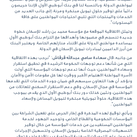
لمواطني الدولة. وبالنسبة لنا في بنك أبوظبي الأول، فإننا حريصون
دائماً على توفير حلول تمويل مبتكرة ومرنة، إلى جانب العديد من
الخدمات والمنتجات التي تلبي احتياجات المواطنين على كافة
المستويات".
وتمثل الاتفاقية الموقعة مع مؤسسة محمد بن راشد للإسكان خطوة
جديدة تنسجم في مضمونها وأهدافها مع التزام بنك أبوظبي الأول
بمساعدة مواطني الدولة على اقتناء منازلهم الخاصة. ويعتبر البنك
من أبرز الداعمين لمبادرات تمويل الإسكان في الدولة.
من جانبه، قال
سعادة سامي عبدالله قرقاش:
"نرحب بهذه الاتفاقية
التي من شأنها دعم توجهات الحكومة الرشيدة في تحقيق استقرار
وسعادة المواطنين؛ حيث أنها تدعم توجهات المؤسسة التي أولت
الأسرة المواطنة الاهتمام الأكبر ووفرت لها كل مقومات الأمن والأمان.
ونؤكد أن هذا التعاون سيسهم في ضمان جودة الخدمات التي تقدمها
المؤسسة في مجال الإسكان، وفي دعم الاستقرار السكني للعائلات من
المواطنين، ونثمن كذلك دور بنك أبوظبي الأول الذي يقدم، بموجب
هذه الاتفاقية، حلولاً تمويلية مبتكرة لتمويل المساكن ولإسعاد
المواطنين".
ويأتي توقيع لهذه المذكرة في إطار الحرص على تفعيل الشراكة بين
المؤسسات الحكومية والقطاع الخاص، وتوحيد الجهود لخدمة
المواطنين المستفيدين من خدمات المؤسسة من خلال توفير
التسهيلات المصرفية الخاصة بتمويل الإسكان، ولتسهيل الإجراءات
للحصول على التمويلات السكنية المطلوبة عبر نافذة واحدة توفر