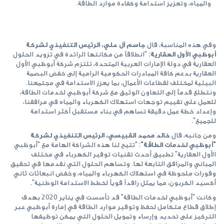
والمياه، وتعزيز استدامة وكفاءة موارد الطاقة.
وفي هذه المناسبة، قال
جاسم
آ
ل
علي، الرئيس التنفيذي لشركة
أبوظبي الأول العقارية:
"انطلاقاً من مكانتها الرائدة في تزويد الحلول
العقارية في دولة الإمارات العربية المتحدة، تلتزم شركة أبوظبي الأول
العقارية بدعم كافة المبادرات الحكومية الرامية إلى خفض البصمة
البيئية لمختلف لقطاعات الأعمال، بما يعزز الاستدامة في مجتمعنا.
ونتطلع قدماً إلى التعاون الوثيق مع شركة أبوظبي لخدمات الطاقة،
للعمل على تقييم توجهات استهلاك الكهرباء والمياه في مرافقنا،
وإعداد خطة عمل دقيقة تساهم في بناء مستقبل أكثر استدامة
للجميع".
ومن جانبه، قال
خالد محمد القبيسي، الرئيس التنفيذي لشركة
"أبوظبي لخدمات الطاقة"
: "تتيح لنا هذه الشراكة الهامة مع "أبوظبي
الأول العقارية" تطبيق أحدث تقنيات توفير الكهرباء في مختلف
المباني والمرافق التابعة لها. وتساهم الحلول التي نقدمها في تحقيق
وفورات ملحوظة في استهلاك الكهرباء والمياه، وخفض انبعاثات ثاني
أكسيد الكربون، مما يمثل رافداً قوياً لخطط الاستدامة الوطنية".
وكانت "أبوظبي لخدمات الطاقة" قد تأسست في يناير 2020 بهدف
إطلاق قطاع متكامل لحفظ وتوفير موارد الطاقة في إمارة أبوظبي عبر
التركيز على تحديد وإرساء وتمويل الحلول التي يمكن توظيفها