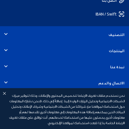
اتصل بنا
IBAN / Swift
التصنيف
الأفراد
المنتجات
الخدمات المصرفية التجارية
الحسابات
نبذة عنا
الخدمات المصرفية للشركات
البطاقات
التوظيف
الاتصال والدعم
الخدمات المصرفية للاستثمار
القروض
نحن نستخدم ملفات تعريف الارتباط لتخصيص المحتوى والإعلانات، وذلك لتوفير ميزات
الاستدامة
الخدمات المصرفية عبر الهاتف المتحرك
روابط سريعة
الشبكات الاجتماعية وتحليل الزيارات الواردة إلينا. إضافةً إلى ذلك، فنحن نشارك المعلومات
حول استخدامك لموقعنا مع شركائنا من الشبكات الاجتماعية وشركاء الإعلانات وتحليل
الخدمات المصرفية الإسلامية
القروض العقارية
أخبار بنك أبوظبي الأول
البيانات الذين يمكنهم إضافة هذه المعلومات إلى معلومات أخرى تقدمها لهم أو
السلامة المالية
رسوم الخدمات المصرفية الشخصية
معلومات أخرى يحصلون عليها من استخدامك لخدماتهم. أنت توافق على ملفات تعريف
الخدمات المصرفية الخاصة
الارتباط الخاصة بنا إذا تابعت استخدامك لموقعنا الإلكتروني.
التأمين
علاقات المستثمرين
أسئلة وأجوبة
عروض البطاقات