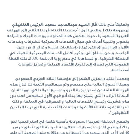
وتعليقاً على ذلك،
قال السيد عبدالحميد سعيد؛ الرئيس التنفيذي
لمجموعة بنك أبوظبي الأول:
"يسعدنا افتتاح فرعنا الثاني في المملكة
العربية السعودية ، حيث تعكس هذه الخطوة طموحات البنك والتزامه
بتطوير وتنمية أعماله في مجال الخدمات المصرفية للشركات وخدمات
الأفراد في الأسواق التي تمتاز بإمكانيات كبيرة وتوفر فرص النمو
الواعدة. ونحن نتطلع إلى توفير أفضل الخدمات المصرفية للعملاء في
المنطقة الشرقية ، والمساهمة في دعم رؤية المملكة 2030، تلك الخطة
الطموحة التي تهدف إلى تنويع اقتصاد المملكة وتعزيز مقومات
استدامته.
ومجدداً نتقدم بجزيل الشكر إلى مؤسسة النقد العربي السعودي
وهيئة السوق المالية على دعمهم وتوجيهاتهم القيمة لنا خلال هذه
المرحلة الهامة من استراتيجية النمو وتوسيع أعمالنا في المملكة. إن
المكانة الرائدة التي يتمتع بها بنك أبوظبي الأول تمكنه من لعب دور
هام كشريك رئيسي للخدمات المالية والمصرفية في المملكة، وذلك
نظراً لقوة ومتانة العلاقات والتوجهات الاقتصادية التي تربط البلدين
الشقيقين".
وتحظى المملكة العربية السعودية بأهمية خاصة في استراتيجية نمو
بنك أبوظبي الأول وتوسيع شبكة فروعه الدولية التي تغطي خمس
قارات، الأمر الذي يمكنه من الاستفادة من علاقاته على الصعيد الدولي