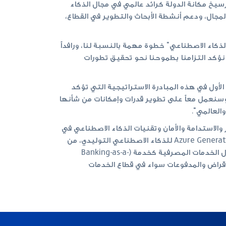
سيخ مكانة الدولة كرائد عالمي في مجال الذكاء
ي هذا المجال، ودعم أنشطة الأبحاث والتطوير في القطاع،
لذكاء الاصطناعي" خطوة مهمة بالنسبة لنا، ورافداً
نا نؤكد التزامنا بطموحنا نحو تحقيق تطورات
لأول في هذه المبادرة الاستراتيجية التي تؤكد
 وسنعمل معاً على تطوير قدرات وإمكانات من شأنها
العالمي".
الاستدامة والأمان وتقنيات الذكاء الاصطناعي في
كافة أنشطتها. وستتاح للبنك إمكانية استخدام خدمات Azure AI التي طورتها مايكروسوفت، بما في ذلك تقنيات Azure Generative AI للذكاء الاصطناعي التوليدي، من
أجل مواصلة تطوير أتمتة العمليات وإحداث نقلة نوعية في كافة عمليات المجموعة. وتشمل مجالات التعاون المحتملة حلول الخدمات المصرفية كخدمة (Banking-as-a-
رقمية والإقراض والمدفوعات سواء في قطاع الخدمات