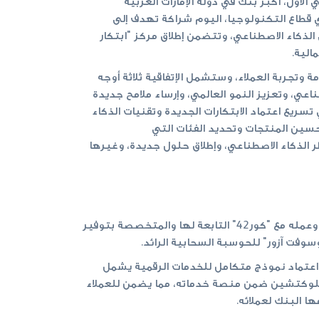
لأول، أكبر بنك في دولة الإمارات العربية
ي قطاع التكنولوجيا، اليوم شراكة تهدف إلى
 الذكاء الاصطناعي، وتتضمن إطلاق مركز "ابتكار
الية.
ة وتجربة العملاء، وستشمل الإتفاقية ثلاثة أوجه
اعي، وتعزيز النمو العالمي، وإرساء ملامح جديدة
سريع اعتماد الابتكارات الجديدة وتقنيات الذكاء
سين المنتجات وتحديد الفئات التي
الذكاء الاصطناعي، وإطلاق حلول جديدة، وغيرها
وتعزز هذه الشراكة جهود بنك أبوظبي الأول المتواصلة في مجال الذكاء الاصطناعي بما فيها شراكته الطويلة مع جي42 وعمله مع "كور42" التابعة لها والمتخصصة بتوفير
وفت آزور" للحوسبة السحابية الرائد.
 اعتماد نموذج متكامل للخدمات الرقمية يشمل
لبلوكتشين ضمن منصة خدماته، مما يضمن للعملاء
 البنك لعملائه.