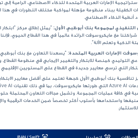
تيجية الإمارات العربية المتحدة للذكاء الاصطناعي، الرامية إلى تر
 من خلال وضع السياسات الكفيلة ببناء منظومة مؤهلة لمواكبة مختلف التطورات ف
 أنظمة الذكاء الاصطناعي.
 التنفيذي لمجموعة بنك أبوظبي الأول:
"يمثل إطلاق مركز "ابتكار ا
ل شراكتنا مع مايكروسوفت الرائدة عالمياً في هذا القطاع الحيوي، فإن
ة الذكية وتعلم الآلة".
وفت الإمارات العربية المتحدة:
"يسعدنا التعاون مع بنك أبوظبي ا
اعي التوليدي كمنصة للابتكار والتغيير الإيجابي في منظومة القطاع.
بتكار التي ترسي معايير جديدة في القطاع على المستويين الإقليمي و
 تنافسية بنك أبوظبي الأول كجهة تعتمد على أفضل معايير الابتكار و
Risk-as-Ser)، والتي يمكن تصنيفها واستخدامها بأسلوب أكثر تخصصاً ضمن الخدمات ال
لاستثمار.
الصرافات
اتصل بنا
IBAN / Swift