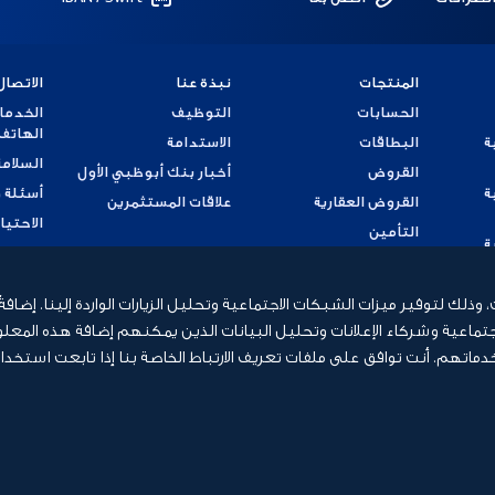
المنتجات
نبذة عنا
الاتصال
الحسابات
التوظيف
الخدما
الهاتف
ة
البطاقات
الاستدامة
السلامة
القروض
أخبار بنك أبوظبي الأول
ة
أسئلة 
القروض العقارية
علاقات المستثمرين
الاحتيا
التأمين
ة
تقديم
ة
لك لتوفير ميزات الشبكات الاجتماعية وتحليل الزيارات الواردة إلينا. إضافة
ماعية وشركاء الإعلانات وتحليل البيانات الذين يمكنهم إضافة هذه المعلو
ة
تهم. أنت توافق على ملفات تعريف الارتباط الخاصة بنا إذا تابعت استخدا
إعلان ملف تعريف
جميع الحقوق محفوظة 2026 © بنك أبوظب
الارتباط
المتح