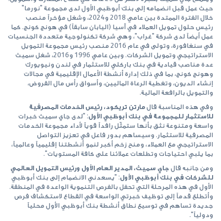
حيث عمل قبل انضمامه إلى بنك أبوظبي الأول لدى مجموعة "نورما"
خلال الفترة الممتدة بين عامي 2018 و2024، وشغل مؤخراً منصب
رئيس حلول تمويل العملاء في آسيا (اليابان سابقاً) في هونج كونج. كما
عمل أيضاً لدى شركة "غراب"، وهي شركة تكنولوجية متعددة الجنسيات
في سنغافورة، وتولى في عام 2016 منصب رئيس مجموعة التمويل
الاستراتيجي وتمويل الشركات. وبين عامي 1996 و2016، شغل سميث
عدة مناصب قيادية في بنك باركلي للاستثمار في لندن ونيويورك
وهونج كونج، بما في ذلك إدارة أنشطة الأعمال الإقليمية في مجالات
إنشاء الديون، وتغطية الرعاة الماليين، وأسواق رأس مال القروض،
والتمويل بالرافعة المالية.
وفي هذه المناسبة قال
مارتن تريكود، رئيس الخدمات المصرفية
للاستثمار للمجموعة في بنك أبوظبي الأول
: "لدى جاي سميث خبرات
واسعة ومتنوعة نثق بأنها ستمثّل رافداً قوياً لأداء مجموعة الخدمات
المصرفية للاستثمار. وسيساهم بدور فاعل في تعزيز التواصل
الاستراتيجي مع العملاء، ومنح زخم أكبر لنمو أنشطتنا إقليمياً وعالمياً،
بما يلبي احتياجات وتطلعات عملائنا على كافة المستويات".
ومن جانبه قال
جاي سميث، المدير العام الأول ورئيس التمويل العالمي
للشركات في بنك أبوظبي الأول
: "يسعدني الانضمام إلى بنك أبوظبي
الأول في هذه المرحلة التي تحفل بالفرص التنموية الواعدة في المنطقة.
وأتطلع قدماً إلى توظيف خبرتي الواسعة في القطاع لاستكشاف فرص
جديدة تساهم في توسيع نطاق أنشطة بنك أبوظبي الأول محلياً
ودولياً".