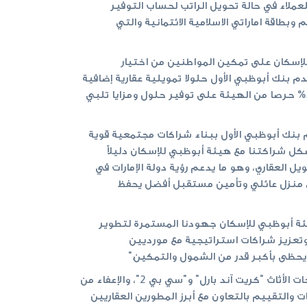
عملاء في حالة تحويل الراتب لحساب التوفير
صول على بطاقة اماراتي الائتمانية من أبوظبي الأول الاسلامي، وسيكافأ باسترداد نقدي بقيمة 10,000 درهم وبطاقة اماراتي الاسلامية الائتمانية والتي
إسكان على تمكين المواطنين من اختيار
م بنك أبوظبي الأول حلولا تمويلية عقارية إضافية
فوق قيمة القرض السكني البالغ 1.75 مليون درهم، للراغبين بالحصول عليها، وبمرابحات مدعومة من الحكومة بنسبة50% حرصا من الهيئة على توفير حلول ومزايا تلبي
 بنك أبوظبي الأول ببناء شراكات مجتمعية قوية
شكل شراكتنا مع هيئة أبوظبي للإسكان دليلاً
يل العقاري، وهو ما يدعم رؤية دولة الإمارات في
 في منزل عائلي وتأمين مستقبل أفضل يحفظ
ة أبوظبي للإسكان جهودنا المستمرة لتطوير
وتعزيز شراكات استراتيجية مع مورديين
 يحظى بأكبر قدر من الشمول والتمكين."
وبموجب الاتفاقية، تشمل المزايا الإضافية العديد من العروض والامتيازات المالية، بما في ذلك خصم بنسبة 15% على منتجات الأثاث "كريت آند بارل" و"سي بي 2"، والإعفاء من
 والتقييم بالتعاون مع أبرز المطورين العقاريين