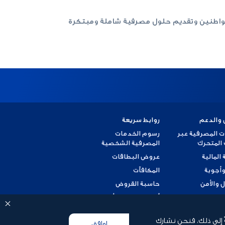
لمواطنين وتقديم حلول مصرفية شاملة ومبتكرة
 والدعم
روابط سريعة
ت المصرفية عبر
رسوم الخدمات
 المتحرك
المصرفية الشخصية
 المالية
عروض البطاقات
وأجوبة
المكافآت
ل والأمن
حاسبة القروض
 شكوى
أسعار العملات الأجنبية
ضريبة القيمة المضافة
ً إلى ذلك، فنحن نشارك
اوافق
وثيقة العميل