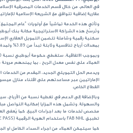
في العالم، من خلال قسم الخدمات المصرفية الإسلام
عقارية إضافية تتوافق مع الشريعة الإسلامية للإماراتيين المؤهل
وتأتي هذه الخدمة تماشياً مع أولويات "عام المجتمع" 
وتُرسّخ هذه الشراكة الاستراتيجية مكانة بنك أبوظب
سكنية رقمية وشاملة تتضمن التمويل العقاري الإسلا
بمعدلات أرباح تنافسية وثابتة تبدأ من 3.89% ولمدة خمس سنوات.
العملاء على نفس معدل الربح ، بما يمنحهم مرونة مال
ويدعم الحل التمويلي الجديد، المقدم من الخدمات ا
الإماراتيين عبر مساعدتهم على اقتناء منازل ميسور
القطاع الخاص.
وبالإضافة إلى الدعم في تغطية نسبة من الأرباح، 
والسهولة. وتشمل هذه المزايا إمكانية التواصل مبا
مخصص لخدمات ما بعد اجراءات البيع. كما يُعفى العم
تطبيق FAB NHL باستخدام الهوية الرقمية (UAE PASS)، دون الحاجة إلى زيارة الفرع.
كما سيتمكن العملاء من اجراء السداد الكامل او ال