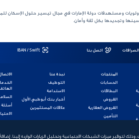
ولويات ومستهدفات دولة الإمارات في مجال تيسير حلول الإسكان ل
حسينها وتجديدها بكل ثقة وأمان.
الصرافات
اتصل بنا
IBAN / Swift
المنتجات
نبذة عنا
الاتصال
الحسابات
التوظيف
الخدما
الهاتف
ة
البطاقات
الاستدامة
السلامة
القروض
أخبار بنك أبوظبي الأول
ة
أسئلة 
القروض العقارية
علاقات المستثمرين
الاحتيا
التأمين
ة
تقديم
ة
لك لتوفير ميزات الشبكات الاجتماعية وتحليل الزيارات الواردة إلينا. إضافة