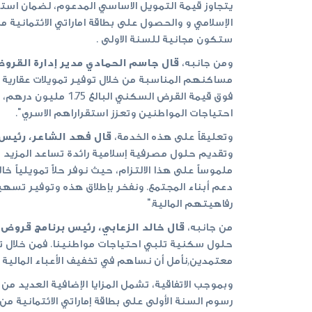
يتجاوز قيمة التمويل الاساسي المدعوم، لضمان استم
ستكون مجانية للسنة الاولى .
ومن جانبه،
قال جاسم الحمادي مدير إدارة القرو
مساكنهم المناسبة من خلال توفير تمويلات عقارية تن
احتياجات المواطنين وتعزز استقراراهم الاسري".
وتعليقاً على هذه الخدمة،
قال فهد الشاعر، رئيس 
وتقديم حلول مصرفية إسلامية رائدة تساعد المزيد م
ملموساً على هذا الالتزام، حيث نوفر حلاً تمويلياً خ
دعم أبناء المجتمع. ونفخر بإطلاق هذه وتوفير تسهي
رفاهيتهم المالية."
من جانبه،
قال خالد الزعابي، رئيس برنامج قروض 
حلول سكنية تلبي احتياجات مواطنينا. فمن خلال تق
معتمدين,نأمل أن نساهم في تخفيف الأعباء المالية 
رسوم السنة الأولى على بطاقة إماراتي الائتمانية من