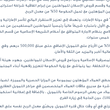
ية وقسم قروض الإسكان للمواطنين عن إبرام اتفاقية شراكة استراتي
ين مع تحمل الحكومة 50% من معدل الربح.
في دولة الإمارات، وتهدف إلى تعزيز الاستقرار المالي للأسر الإماراتية
ي الأول باعتباره شريكاً مالياً رئيسياً للمواطنين المستفيدين من 
مي بنظام الاجارة المتوافق مع أحكام الشريعة الإسلامية من قسم الخ
وبموجب الاتفاقية، ستغطي حكومة 
ية أكبر والمزيد من الثقة والأمان.
لمصرفية الإسلامية وبرنامج قروض الإسكان للمواطنين، جهود هيئة أ
ة التكلفة، بما يتماشى مع رؤية الحكومة لتعزيز رفاهية أبناء المجت
سيحظى العملاء المؤهلون بمجموعة من المزايا الحصرية والمميزة، لض
شرة مع مديري علاقات العملاء المتخصصين في مراكز التمويل العقاري
لاء من بعض الرسوم الخاصة بالتمويل ، بالإضافة إلى إمكانية استكما
جزئي في أي وقت خلال فترة التمويل. ويطبّق معدل الربح نفسه على ا