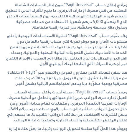
ويأتي إطلاق حساب "‏Payit Universal‏" ضمن إطار الحسابات الشاملة
المعتمد من قبل مصرف الإمارات المركزي، ما يتيح للأفراد الذين لا تنطبق
عليهم ‏شروط المنتجات المصرفية التقليدية، بمن فيهم أصحاب الدخل
الذي لا يتعدّى 5,000 درهم شهرياً، الاستفادة من خدمات مصرفية
وحلول دفع ‏مبسطة ومنظّمة، عبر تجربة رقمية متكاملة.‏
وقد صُمّم حساب "‏Payit Universal‏" لتلبية الاستخدامات اليومية بأعلى
مستويات الأمان، وهو يوفر تجربة فتح حساب رقمية بالكامل دون
اشتراط حدّ ‏أدنى للرصيد. كما يتيح للعملاء الاستفادة من مجموعة من
الخدمات الأساسية، تشمل التحويلات المالية المحلية والدولية، وسداد
الفواتير، والمدفوعات ‏لدى المتاجر، بالإضافة إلى السحب والإيداع النقدي
عبر أجهزة الصراف الآلي التابعة لبنك أبوظبي الأول.‏
كما يمكن للعملاء الذين يختارون تحويل رواتبهم عبر "‏Payit‏" الاستفادة
من مزايا إضافية، تشمل حلول التمويل، وبرامج المكافآت، وخدمات
مصرفية ‏يومية مطوّرة، بما يدعم احتياجاتهم المالية بشكل أكبر.‏
ويعدّ حساب "‏Payit Universal‏" وسيلة أحدث وأكثر سهولة لأصحاب
العمل لإدارة صرف الرواتب ضمن إطار متوافق بالكامل مع أنظمة مصرف
‏الإمارات العربية المتحدة المركزي، ومتطلبات نظام حماية الأجور. ومن
خلال تحويل الرواتب مباشرة إلى حساب رقمي منظّم مزود برقم ‏IBAN،
يمكن ‏للشركات الاستغناء عن بطاقات الرواتب التقليدية، ما يسهم في
تقليل المخاطر التشغيلية والأعباء الإدارية وتعقيدات إدارة الرواتب.‏
ويوفّر هذا الحلّ آلية سلسة لتحويل الرواتب رقمياً، ما يعزّز كفاءة إدارة