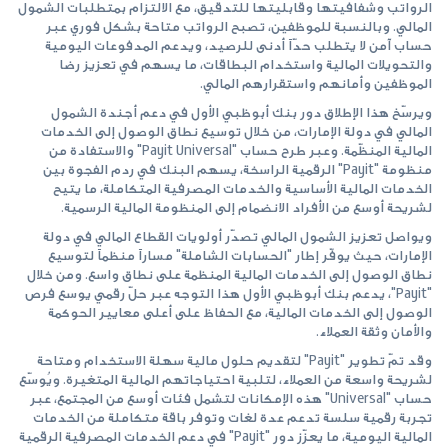
الرواتب وشفافيتها وقابليتها للتدقيق، مع الالتزام بمتطلبات الشمول
المالي. ‏وبالنسبة للموظفين، تصبح الرواتب متاحة بشكل فوري عبر
حساب آمن لا يتطلب حدّاً أدنى للرصيد، ويدعم المدفوعات اليومية
والتحويلات المالية ‏واستخدام البطاقات، ما يسهم في تعزيز رضا
الموظفين وأمانهم واستقرارهم المالي.‏
ويرسّخ هذا الإطلاق دور بنك أبوظبي الأول في دعم أجندة الشمول
المالي في دولة الإمارات، من خلال توسيع نطاق الوصول إلى الخدمات
المالية المنظّمة. ‏وعبر طرح حساب "‏Payit Universal‏" والاستفادة من
منظومة "‏Payit‏" الرقمية الراسخة، يسهم البنك في ردم الفجوة بين
الخدمات المالية الأساسية ‏والخدمات المصرفية المتكاملة، ما يتيح
لشريحة أوسع من الأفراد الانضمام إلى المنظومة المالية الرسمية.‏
ويواصل تعزيز الشمول المالي تصدّر أولويات القطاع المالي في دولة
الإمارات، حيث يوفّر إطار "الحسابات الشاملة" مساراً منظماً لتوسيع
نطاق الوصول ‏إلى الخدمات المالية المنظمة على نطاق واسع. ومن خلال
"‏Payit‏"، يدعم بنك أبوظبي الأول هذا التوجه عبر حلّ رقمي يوسع فرص
الوصول إلى الخدمات ‏المالية، مع الحفاظ على أعلى معايير الحوكمة
والأمان وثقة العملاء.‏
وقد تمّ تطوير "‏Payit‏" لتقديم حلول مالية سهلة الاستخدام ومتاحة
لشريحة واسعة من العملاء، لتلبية احتياجاتهم المالية المتغيرة. ويُوسّع
حساب ‏‏"‏Universal‏" هذه الإمكانات لتشمل فئات أوسع من المجتمع، عبر
تجربة رقمية سلسة تدعم عدة لغات وتوفر باقة متكاملة من الخدمات
المالية اليومية، ‏ما يعزّز دور "‏Payit‏" في دعم الخدمات المصرفية الرقمية