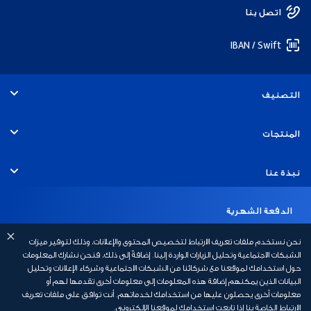
اتصل بنا
IBAN / Swift
التصنيف
الأفراد
المنتجات
الخدمات المصرفية التجارية
الحسابات
نبذة عنا
الخدمات المصرفية للشركات
البطاقات
التوظيف
الدفعة الشهرية
الاتصال والدعم

2,479
الخدمات المصرفية للاستثمار
القروض
نحن نستخدم ملفات تعريف الارتباط لتخصيص المحتوى والإعلانات، وذلك لتوفير ميزات
الاستدامة
الخدمات المصرفية عبر الهاتف المتحرك
روابط سريعة
الشبكات الاجتماعية وتحليل الزيارات الواردة إلينا. إضافةً إلى ذلك، فنحن نشارك المعلومات
حول استخدامك لموقعنا مع شركائنا من الشبكات الاجتماعية وشركاء الإعلانات وتحليل
الخدمات المصرفية الإسلامية
القروض العقارية
مجموع الدفعات
أخبار بنك أبوظبي الأول
البيانات الذين يمكنهم إضافة هذه المعلومات إلى معلومات أخرى تقدمها لهم أو
السلامة المالية
رسوم الخدمات المصرفية الشخصية
معلومات أخرى يحصلون عليها من استخدامك لخدماتهم. أنت توافق على ملفات تعريف

74,367
الخدمات المصرفية الخاصة
الارتباط الخاصة بنا إذا تابعت استخدامك لموقعنا الإلكتروني.
التأمين