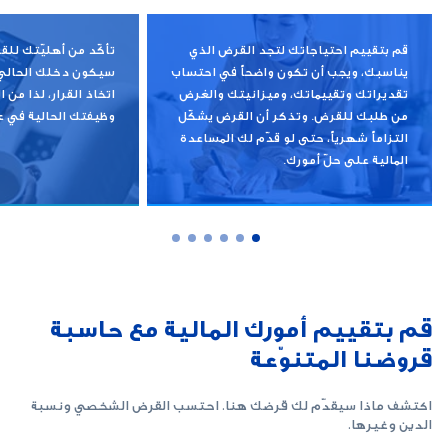
قم بتقييم احتياجاتك لتجد القرض الذي
تأكّد من أهليّتك للق
يناسبك، ويجب أن تكون واضحاً في احتساب
سيكون دخلك الحالي 
تقديراتك وتقييماتك، وميزانيتك والغرض
اتخاذ القرار، لذا من 
من طلبك للقرض. وتذكر أن القرض يشكّل
وظيفتك الحالية في عي
التزاماً شهرياً، حتى لو قدّم لك المساعدة
المالية على حلّ أمورك.
قم بتقييم أمورك المالية مع حاسبة
قروضنا المتنوّعة
اكتشف ماذا سيقدّم لك قرضك هنا. احتسب القرض الشخصي ونسبة
الدين وغيرها.