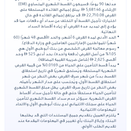
مدتها 90 يومًا، فسيكون القسط الشهري المتساوي (EMI)
الإرشادي 5,681.46 . يبلغ إجمالي الفائدة المستحقة على
القرض 22,710.08 . قد يرتفع إجمالي الفائدة في حال
اختيارك تأجيل القسط أو التخلف عن سداد أي دفعات، مما قد
يؤدي إلى تمديد مدة القرض، أو زيادة أقساط السداد
النهائية.
الحد الأدنى لمدة القرض 6 أشهر، والحد الأقصى 48 شهرًا (60
شهرًا للمواطنين الإماراتيين العاملين في وزارة الدفاع).
رسوم معالجة القرض الشخصي من بنك أبوظبي الأول هي
1.05% من أصل القرض (دفعة واحدة)، بحد أدنى 525  وحد
أقصى 2,625  (شامل ضريبة القيمة المضافة).
يبدأ قسط التأمين على الحياة من 0.0169% من قيمة القرض
الشهرية المستحقة، ويُستحق شهريًا في تاريخ استحقاق
القسط، بدءًا من شهر صرف القرض، بغض النظر عن شهر
استحقاق القسط الأول، ويُحتسب على مدار الشهر بأكمله،
بغض النظر عن تاريخ صرف القرض. يظل مبلغ القسط الشهري
لتأمين الحياة مستحقًا حتى في حالة تأجيل سداد أقساط
القرض الشهرية. سيؤثر عدم سداد القسط الشهري لتأمين
الحياة على سجلك الائتماني لدى بنك أبوظبي الأول والاتحاد
للمعلومات الائتمانية.
يلتزم العميل بتقديم جميع المستندات التي قد يطلبها
البنك، وإبلاغ البنك بأي تغيير في المعلومات المقدمة عند
تقديم الطلب الأولي.