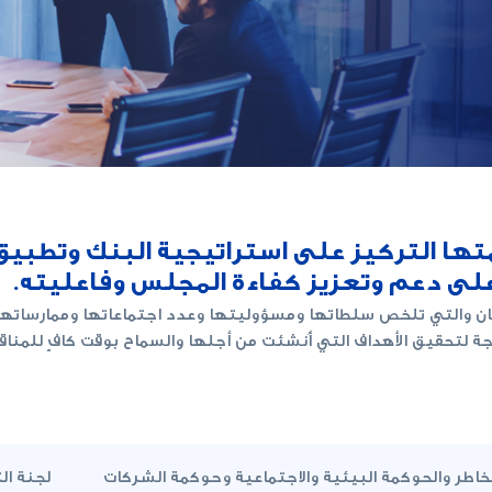
متها التركيز على استراتيجية البنك وتطبي
لى دعم وتعزيز كفاءة المجلس وفاعليته.
 والتي تلخص سلطاتها ومسؤوليتها وعدد اجتماعاتها وممارساتها وآلي
اجة لتحقيق الأهداف التي أُنشئت من أجلها والسماح بوقت كافٍ للمنا
خاطر والحوكمة البيئية والاجتماعية وحوكمة الشركات
لجنة ال