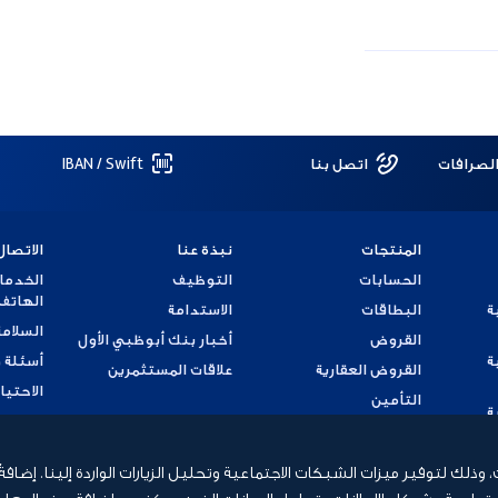
الصرافات
اتصل بنا
IBAN / Swift
المنتجات
نبذة عنا
الاتصال
الحسابات
التوظيف
الخدما
الهاتف
ة
البطاقات
الاستدامة
السلامة
القروض
أخبار بنك أبوظبي الأول
ة
أسئلة 
القروض العقارية
علاقات المستثمرين
الاحتيا
التأمين
ة
تقديم
ة
لك لتوفير ميزات الشبكات الاجتماعية وتحليل الزيارات الواردة إلينا. إضافة
ماعية وشركاء الإعلانات وتحليل البيانات الذين يمكنهم إضافة هذه المعلو