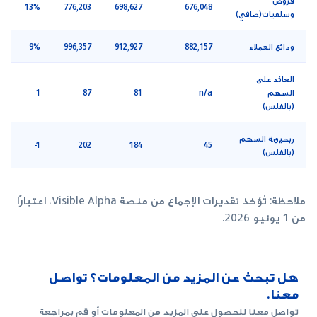
قروض
13%
776,203
698,627
676,048
وسلفيات(صافي)
ودائع العملاء
882,157
912,927
996,357
9%
العائد على
السهم
n/a
81
87
1
(بالفلس)
ربحيىة السهم
-1
202
184
45
(بالفلس)
ملاحظة: تُؤخذ تقديرات الإجماع من منصة Visible Alpha، اعتبارًا
من 1 يونيو 2026.
هل تبحث عن المزيد من المعلومات؟ تواصل
معنا.
تواصل معنا للحصول على المزيد من المعلومات أو قم بمراجعة