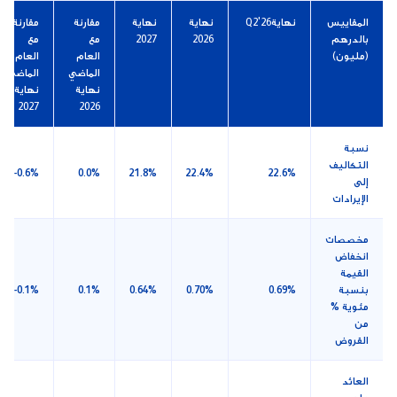
المقاييس
نهايةQ2'26
نهاية
نهاية
مقارنة
مقارنة
بالدرهم
2026
2027
مع
مع
(مليون)
العام
العام
الماضي
الماضي
نهاية
نهاية
2027
2026
نسبة
التكاليف
-0.6%
0.0%
21.8%
22.4%
22.6%
إلى
الإيرادات
مخصصات
انخفاض
القيمة
بنسبة
0.69%
0.70%
0.64%
0.1%
-0.1%
مئوية %
من
القروض
العائد