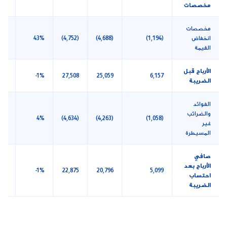
مخصصات
مخصصات
انخفاض
(1,194)
(4,688)
(4,752)
43%
1%
القيمة
الأرباح قبل
0%
-1%
27,508
25,059
6,157
الضريبة
الفوائد
والضرائب
9%
4%
(4,634)
(4,263)
(1,058)
غير
المسيطرة
صافي
الأرباح بعد
0%
-1%
22,875
20,796
5,099
احتساب
الضريبة