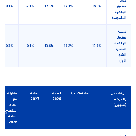
على
حقوق
18.0%
17.1%
17.3%
-2.1%
0.1%
الملكية
الملموسة
نسبة
حقوق
الملكية
0.3%
-0.1%
13.6%
13.2%
13.3%
العادية
الشق
الأول
المقاييس
نهايةQ2'26
نهاية
نهاية
مقارنة
بالدرهم
2026
2027
مع
(مليون)
العام
الماضي
نهاية
2026