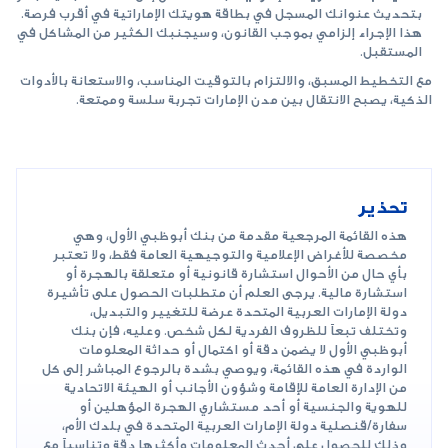
بتحديث عنوانك المسجل في بطاقة هويتك الإماراتية في أقرب فرصة.
هذا الإجراء إلزامي بموجب القانون، وسيجنبك الكثير من المشاكل في
المستقبل.
مع التخطيط المسبق، والالتزام بالتوقيت المناسب، والاستعانة بالأدوات
الذكية، يصبح الانتقال بين مدن الإمارات تجربة سلسة وممتعة.
تحذير
هذه القائمة المرجعية مقدمة من بنك أبوظبي الأول، وهي
مخصصة للأغراض الإعلامية والتوجيهية العامة فقط، ولا تعتبر
بأي حال من الأحوال استشارة قانونية أو متعلقة بالهجرة أو
استشارة مالية. يرجى العلم أن متطلبات الحصول على تأشيرة
دولة الإمارات العربية المتحدة عرضة للتغيير والتبديل،
وتختلف تبعاً للظروف الفردية لكل شخص. وعليه، فإن بنك
أبوظبي الأول لا يضمن دقة أو اكتمال أو حداثة المعلومات
الواردة في هذه القائمة، ويوصي بشدة بالرجوع المباشر إلى كل
من الإدارة العامة للإقامة وشؤون الأجانب أو الهيئة الاتحادية
للهوية والجنسية أو أحد مستشاري الهجرة المؤهلين أو
سفارة/قنصلية دولة الإمارات العربية المتحدة في بلدك الأم،
وذلك للحصول على أحدث المعلومات وأكثرها دقة وتناسباً مع