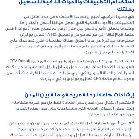
استخدام التطبيقات والأدوات الذكية لتسهيل
رحلتك
في عصرنا الرقمي، أصبح بإمكاننا الاستفادة من عدد هائل من
التطبيقات والأدوات الذكية التي تجعل حياتنا أسهل وأكثر راحة.
وعندما يتعلق الأمر بالسفر بين مدن الإمارات، تصبح هذه الأدوات لا غنى
عنها. فبالإضافة إلى خرائط جوجل وتطبيق Waze اللذين يوفران
معلومات مباشرة عن حالة الطرق، هناك تطبيقات أخرى تساعدك على
تخطيط مسارك، والعثور على محطات الوقود، وحتى تحديد أماكن
الاستراحة على طول الطريق.
ننصحك بتحميل تطبيق هيئة الطرق والمواصلات في دبي (RTA Dubai)،
فهو يوفر لك معلومات مفيدة حول وسائل النقل العامة، وأماكن وقوف
السيارات، والحالة المرورية في دبي. وإذا كنت تخطط للقيادة، فتأكد من
وجود نظام ملاحة GPS فعال وموثوق به في سيارتك.
إرشادات هامة لرحلة مريحة وآمنة بين المدن
لا يقتصر الانتقال بين المدن على القيادة فقط، بل هو تجربة متكاملة.
إليك بعض النصائح القيّمة التي ستساعدك على جعل هذه التجربة
مريحة وآمنة قدر الإمكان:
فحص فني للسيارة:
قبل الانطلاق في رحلتك بين المدن، احرص على
إجراء فحص فني شامل لسيارتك. تأكد من فحص مستوى الزيت،
وضغط الإطارات، وسلامة الفرامل، ومستوى السوائل. هذا سيساعدك