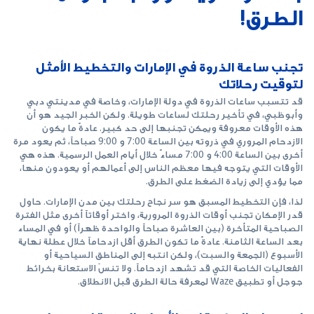
الطرق!
تجنب ساعة الذروة في الإمارات والتخطيط الأمثل
لتوقيت رحلاتك
قد تتسبب ساعات الذروة في دولة الإمارات، وخاصة في مدينتي دبي
وأبوظبي، في تأخير رحلتك لساعات طويلة. ولكن الخبر الجيد هو أن
هذه الأوقات معروفة ويمكن تجنبها إلى حد كبير. عادةً ما يكون
الازدحام المروري في ذروته بين الساعة 7:00 و 9:00 صباحاً، ثم يعود مرة
أخرى بين الساعة 4:00 و 7:00 مساءً خلال أيام العمل الرسمية. هذه هي
الأوقات التي يتوجه فيها معظم الناس إلى أعمالهم أو يعودون منها،
مما يؤدي إلى زيادة الضغط على الطرق.
لذا، فإن التخطيط المسبق هو سر نجاح رحلتك بين مدن الإمارات. حاول
قدر الإمكان تجنب أوقات الذروة المرورية، واختر أوقاتاً أخرى مثل الفترة
الصباحية المتأخرة (بين العاشرة صباحاً والواحدة ظهراً) أو في المساء
بعد الساعة الثامنة. عادةً ما تكون الطرق أقل ازدحاماً خلال عطلة نهاية
الأسبوع (الجمعة والسبت)، ولكن انتبه إلى المناطق السياحية أو
الفعاليات الخاصة التي قد تشهد ازدحاماً. ولا تنسَ الاستعانة بخرائط
جوجل أو تطبيق Waze لمعرفة حالة الطرق قبل الانطلاق.