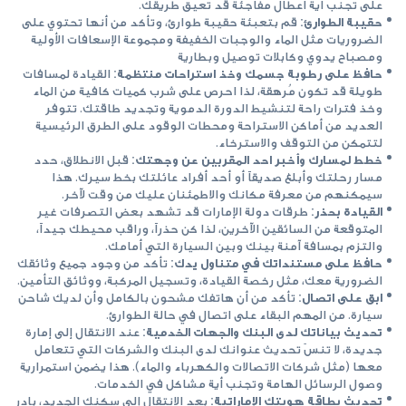
على تجنب أية أعطال مفاجئة قد تعيق طريقك.
حقيبة الطوارئ:
قم بتعبئة حقيبة طوارئ، وتأكد من أنها تحتوي على
الضروريات مثل الماء والوجبات الخفيفة ومجموعة الإسعافات الأولية
ومصباح يدوي وكابلات توصيل وبطارية
حافظ على رطوبة جسمك وخذ استراحات منتظمة:
القيادة لمسافات
طويلة قد تكون مُرهقة، لذا احرص على شرب كميات كافية من الماء
وخذ فترات راحة لتنشيط الدورة الدموية وتجديد طاقتك. تتوفر
العديد من أماكن الاستراحة ومحطات الوقود على الطرق الرئيسية
لتتمكن من التوقف والاسترخاء.
خطط لمسارك وأخبر احد المقربين عن وجهتك:
قبل الانطلاق، حدد
مسار رحلتك وأبلغ صديقاً أو أحد أفراد عائلتك بخط سيرك. هذا
سيمكنهم من معرفة مكانك والاطمئنان عليك من وقت لآخر.
القيادة بحذر:
طرقات دولة الإمارات قد تشهد بعض التصرفات غير
المتوقعة من السائقين الآخرين، لذا كن حذراً، وراقب محيطك جيداً،
والتزم بمسافة آمنة بينك وبين السيارة التي أمامك.
حافظ على مستنداتك في متناول يدك:
تأكد من وجود جميع وثائقك
الضرورية معك، مثل رخصة القيادة، وتسجيل المركبة، ووثائق التأمين.
ابق على اتصال:
تأكد من أن هاتفك مشحون بالكامل وأن لديك شاحن
سيارة. من المهم البقاء على اتصال في حالة الطوارئ.
تحديث بياناتك لدى البنك والجهات الخدمية:
عند الانتقال إلى إمارة
جديدة، لا تنسَ تحديث عنوانك لدى البنك والشركات التي تتعامل
معها (مثل شركات الاتصالات والكهرباء والماء). هذا يضمن استمرارية
وصول الرسائل الهامة وتجنب أية مشاكل في الخدمات.
تحديث بطاقة هويتك الإماراتية:
بعد الانتقال إلى سكنك الجديد، بادر