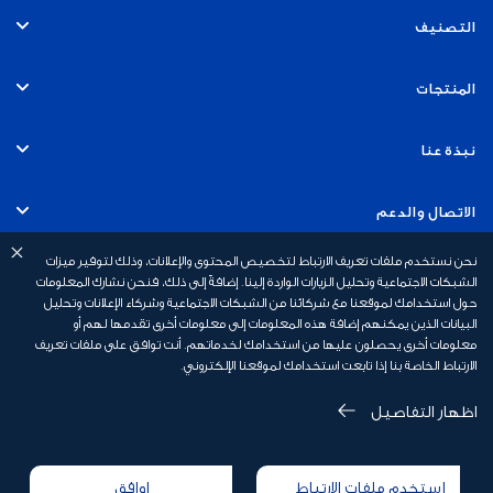
التصنيف
الأفراد
المنتجات
الخدمات المصرفية التجارية
الحسابات
نبذة عنا
الخدمات المصرفية للشركات
البطاقات
التوظيف
الاتصال والدعم
الخدمات المصرفية للاستثمار
القروض
نحن نستخدم ملفات تعريف الارتباط لتخصيص المحتوى والإعلانات، وذلك لتوفير ميزات
الاستدامة
الخدمات المصرفية عبر الهاتف المتحرك
روابط سريعة
الشبكات الاجتماعية وتحليل الزيارات الواردة إلينا. إضافةً إلى ذلك، فنحن نشارك المعلومات
حول استخدامك لموقعنا مع شركائنا من الشبكات الاجتماعية وشركاء الإعلانات وتحليل
الخدمات المصرفية الإسلامية
القروض العقارية
أخبار بنك أبوظبي الأول
البيانات الذين يمكنهم إضافة هذه المعلومات إلى معلومات أخرى تقدمها لهم أو
السلامة المالية
رسوم الخدمات المصرفية الشخصية
معلومات أخرى يحصلون عليها من استخدامك لخدماتهم. أنت توافق على ملفات تعريف
الخدمات المصرفية الخاصة
الارتباط الخاصة بنا إذا تابعت استخدامك لموقعنا الإلكتروني.
التأمين
علاقات المستثمرين
أسئلة وأجوبة
عروض البطاقات
سياسة الخصوصية
اظهار التفاصيل
الاحتيال والأمن
الشروط والأحكام
المكافآت
إخلاء مسؤولية
استخدم ملفات الارتباط
اوافق
إعلان ملف تعريف الارتباط
تقديم شكوى