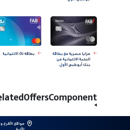
مزايا حصرية مع بطاقة
بطاقة du الائتمانية
النخبة الائتمانية من
بنك أبوظبي الأول
elatedOffersComponent
مواقع الأفرع و
الألية