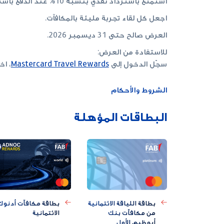
استمتع باسترداد نقدي بنسبة 10% عند الدفع باستخدام بطاقتك ماستركارد الائتمانية أو الخصم المباشر من بنك أبوظبي الأول، وحوّل كل لحظة إلى تجربة لا تُنسى.
اجعل كل لقاء تجربة مليئة بالمكافآت.
العرض صالح حتى 31 ديسمبر 2026.
للاستفادة من العرض:
سجّل الدخول إلى
Mastercard Travel Rewards
، اخ
الشروط والأحكام
البطاقات المؤهلة
بطاقة مكافآت أدنوك
بطاقة اللياقة الائتمانية
الائتمانية
من مكافآت بنك
أبوظبي الأول