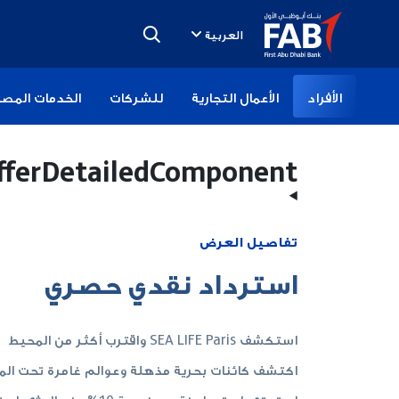
تخطى
الى
العربية
المحتوى
الأفراد
الأعمال التجارية
للشركات
الخدمات المصر
fferDetailedComponent
تفاصيل العرض
استرداد نقدي حصري
استكشف SEA LIFE Paris واقترب أكثر من المحيط
اكتشف كائنات بحرية مذهلة وعوالم غامرة تحت الما