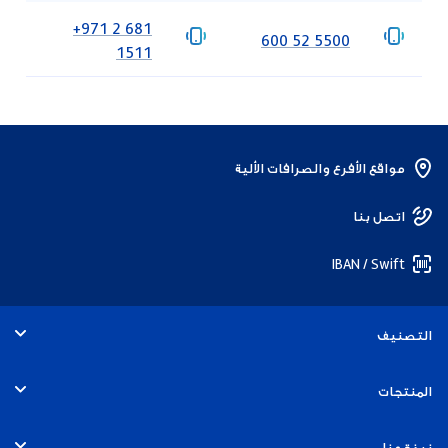
‎+971 2 681
‎600 52 5500
1511
مواقع الأفرع والصرافات الألية
اتصل بنا
IBAN / Swift
التصنيف
الأفراد
المنتجات
الخدمات المصرفية التجارية
الحسابات
نبذة عنا