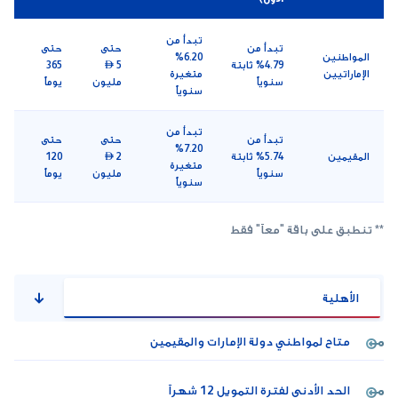
تبدأ من
تبدأ من
حتى
حتى
المواطنين
6.20%
4.79% ثابتة
 5
365
الإماراتيين
متغيرة
سنوياً
مليون
يوماً
سنوياً
تبدأ من
تبدأ من
حتى
حتى
7.20%
المقيمين
5.74% ثابتة
 2
120
متغيرة
سنوياً
مليون
يوماً
سنوياً
** تنطبق على باقة "معاً" فقط
الأهلية
متاح لمواطني دولة الإمارات والمقيمين
الحد الأدنى لفترة التمويل 12 شهراً