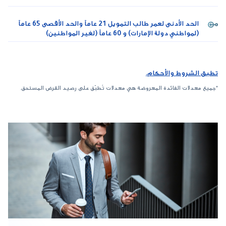
الحد الأدنى لعمر طالب التمويل 21 عاماً والحد الأقصى 65 عاماً
(لمواطني دولة الإمارات) و 60 عاماً (لغير المواطنين)
تطبق الشروط والأحكام.
*جميع معدلات الفائدة المعروضة هي معدلات تُطبّق على رصيد القرض المستحق.