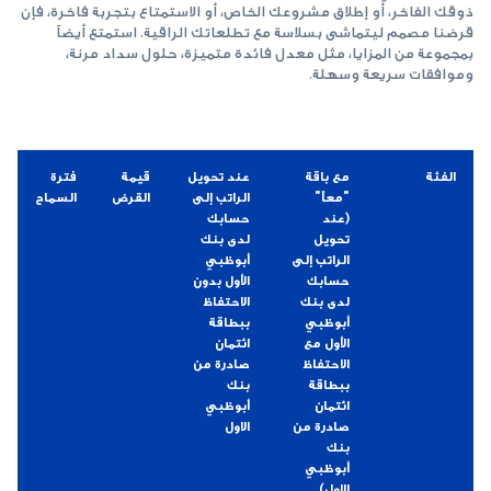
ذوقك الفاخر، أو إطلاق مشروعك الخاص، أو الاستمتاع بتجربة فاخرة، فإن
قرضنا مصمم ليتماشى بسلاسة مع تطلعاتك الراقية. استمتع أيضاً
بمجموعة من المزايا، مثل معدل فائدة متميزة، حلول سداد مرنة،
وموافقات سريعة وسهلة.
الفئة
مع باقة
عند تحويل
قيمة
فترة
"معاً"
الراتب إلى
القرض
السماح
(عند
حسابك
تحويل
لدى بنك
الراتب إلى
أبوظبي
حسابك
الأول بدون
لدى بنك
الاحتفاظ
أبوظبي
ببطاقة
الأول مع
ائتمان
الاحتفاظ
صادرة من
ببطاقة
بنك
ائتمان
أبوظبي
صادرة من
الاول
بنك
أبوظبي
الاول)