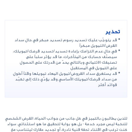
تحذير
قد يتوجّب عليك تسديد رسوم تسديد مبكر في حال سداد
القرض/التمويل مبكراً
في حال عدم التزامك بإعادة تسديد/تسديد قرضك/تمويلك،
سيصنّف حسابك من المتأخرات، ما قد يؤثر سلباً على
تصنيفك الائتماني وبالتالي يحدّ من قدرتك على الحصول
على التمويل في المستقبل
قد يستغرق سداد القروض/تمويل المعاد تمويلها وقتاً أطول
من سداد قرضك/تمويلك الأساسي وقد يؤدّي ذلك إلى تكبّد
فوائد أكثر
للذين يطالبون بالتميز في كل جانب من جوانب الحياة، القرض الشخصي
للنخبة ليس مجرد خدمة - بل هو بوابة لتحقيق ما هو استثنائي. سواء
كنت ترغب في اقتناء تحفة فنية نادرة، أو تجديد عقارك ليتناسب مع