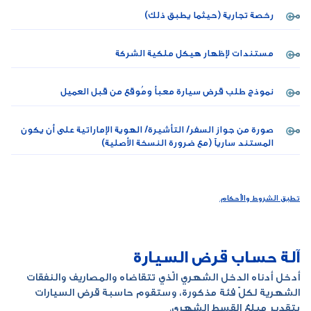
رخصة تجارية (حيثما يطبق ذلك)
مستندات لإظهار هيكل ملكية الشركة
نموذج طلب قرض سيارة معبأ ومُوقع من قبل العميل
صورة من جواز السفر/ التأشيرة/ الهوية الإماراتية على أن يكون
المستند سارياً (مع ضرورة النسخة الأصلية)
تطبق الشروط والأحكام.
آلة حساب قرض السيارة
أدخل أدناه الدخل الشهري الّذي تتقاضاه والمصاريف والنفقات
الشهرية لكلّ فئة مذكورة، وستقوم حاسبة قرض السيارات
بتقدير مبلغ القسط الشهري.