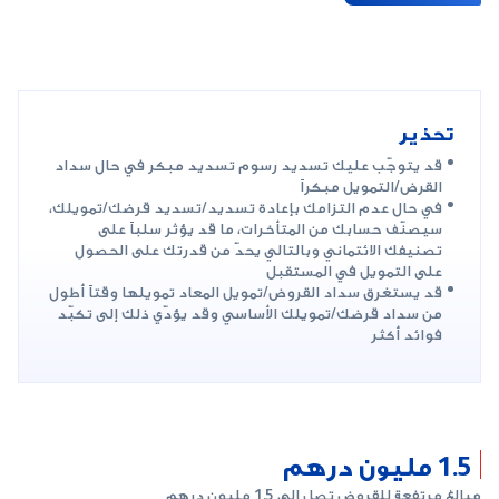
تحذير
قد يتوجّب عليك تسديد رسوم تسديد مبكر في حال سداد
القرض/التمويل مبكراً
في حال عدم التزامك بإعادة تسديد/تسديد قرضك/تمويلك،
سيصنّف حسابك من المتأخرات، ما قد يؤثر سلباً على
تصنيفك الائتماني وبالتالي يحدّ من قدرتك على الحصول
على التمويل في المستقبل
قد يستغرق سداد القروض/تمويل المعاد تمويلها وقتاً أطول
من سداد قرضك/تمويلك الأساسي وقد يؤدّي ذلك إلى تكبّد
فوائد أكثر
1.5 مليون درهم
مبالغ مرتفعة للقروض تصل إلى 1.5 مليون درهم