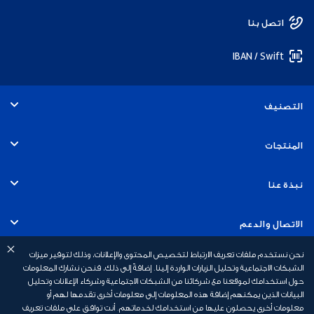
اتصل بنا
IBAN / Swift
التصنيف
الأفراد
المنتجات
الخدمات المصرفية التجارية
الحسابات
نبذة عنا
الخدمات المصرفية للشركات
البطاقات
التوظيف
الاتصال والدعم
الخدمات المصرفية للاستثمار
القروض
نحن نستخدم ملفات تعريف الارتباط لتخصيص المحتوى والإعلانات، وذلك لتوفير ميزات
الاستدامة
الخدمات المصرفية عبر الهاتف المتحرك
روابط سريعة
الشبكات الاجتماعية وتحليل الزيارات الواردة إلينا. إضافةً إلى ذلك، فنحن نشارك المعلومات
حول استخدامك لموقعنا مع شركائنا من الشبكات الاجتماعية وشركاء الإعلانات وتحليل
الخدمات المصرفية الإسلامية
القروض العقارية
أخبار بنك أبوظبي الأول
البيانات الذين يمكنهم إضافة هذه المعلومات إلى معلومات أخرى تقدمها لهم أو
السلامة المالية
رسوم الخدمات المصرفية الشخصية
معلومات أخرى يحصلون عليها من استخدامك لخدماتهم. أنت توافق على ملفات تعريف