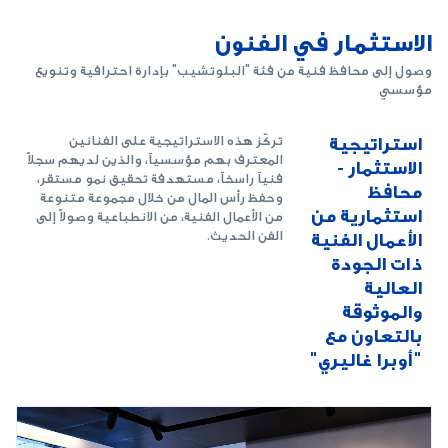
الاستثمار في الفنون
وصول إلى محافظ فنية من فئة "البلوتشيب" بإدارة احترافية وتنويع
مؤسسي
استراتيجية
تركّز هذه الاستراتيجية على الفنانين
المعترف بهم مؤسسياً، والذين لديهم سجلاً
الاستثمار -
فنياً راسخاً، مستهدفة تحقيق نمو مستقر،
محافظ
وحفظ رأس المال من خلال مجموعة متنوعة
استثمارية من
من الأعمال الفنية، من الانطباعية وصولاً إلى
الفن الحديث.
الأعمال الفنية
ذات الجودة
العالية
والموثوقة
بالتعاون مع
"أوبرا غاليري"