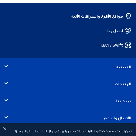
مواقع الأفرع والصرافات الألية
اتصل بنا
IBAN / Swift
التصنيف
الأفراد
المنتجات
الخدمات المصرفية التجارية
الحسابات
نبذة عنا
الخدمات المصرفية للشركات
البطاقات
التوظيف
الاتصال والدعم
الخدمات المصرفية للاستثمار
القروض
نحن نستخدم ملفات تعريف الارتباط لتخصيص المحتوى والإعلانات، وذلك لتوفير ميزات
الاستدامة
الخدمات المصرفية عبر الهاتف المتحرك
روابط سريعة