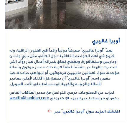
أوبرا غاليري
يعدّ "أوبرا غاليري" معرضاً دولياً رائداً في الفنون الراقية، وله
فروع في أهمّ العواصم الثقافية حول العالم، مثل دبي ولندن
وباريس وسنغافورة. ويغطي نطاق خبراته أعمال كبار روّاد الفن
الحديث والمعاصر، مقدّماً قطعاً فنية ذات مصدر موثوق وأصالة
مؤكدة، سواء لفنانين عالميين مرموقين، أو لمواهب صاعدة. كما
يضمن اسم "أوبرا غاليري" أن يخضع كل اقتناء لأعلى معايير
الأصالة والجودة والقيمة المستدامة على الأمد الطويل.
لمزيد من المعلومات، يُرجى التواصل مع مدير العلاقات الخاص
بكم، أو مراسلتنا عبر البريد الإلكتروني
wealth@bankfab.com
اكتشف المزيد حول "أوبرا غاليري" عبر