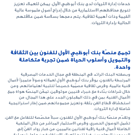
خدمات إدارة الثروات لدى بنك أبوظبي الأول. يمكن للعملاء تعزيز
تنويع محافظهم الاستثمارية من خلال إدراج أصول ملموسة عالية
القيمة وذات أهمية ثقافية، يتم دمجها بسلاسة ضمن علاقتهم
الحالية بإدارة الثروات.
تجمع منصّة بنك أبوظبي الأول للفنون بين الثقافة
والتمويل وأسلوب الحياة ضمن تجربة متكاملة
واحدة.
وبصفته البنك الرائد في المنطقة في مجال الخدمات المصرفية
المرتبطة بالفنون، يوفّر بنك أبوظبي الأول لعملائه وصولاً متميزاً لأعمال
فنية عالمية، وفرص ثقافية مصمّمة خصيصاً لتلبية اهتماماتهم. ومن
خلال شراكات بنّاءة مع خبراء فنيين موثوقين، تمكّن المنصّة هواة جمع
الأعمال الفنية، بمن في ذلك المقبلون الجدد على هذا المجال، من
استكشاف قطاع الفن بثقة، وتعزيز مجموعاتهم ضمن إطار استراتيجية
شاملة لإدارة الثروات.
وتقدّم منصّة بنك أبوظبي الأول للفنون، سبلاً مخصّصة للتفاعل مع الفن،
تشمل الوصول الحصري، وفرص الاستثمار المباشر من خلال الملكية
الكاملة لأعمال فنية راقية لفنانين عالميين، من كبار رواد الفنّ إلى
المبدعين المعاصرين. كما تتيح للعملاء الاستفادة من حلول تمويلية