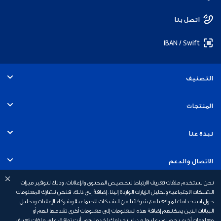
اتصل بنا
IBAN / Swift
التصنيف
الأفراد
المنتجات
الخدمات المصرفية التجارية
الحسابات
نبذة عنا
الخدمات المصرفية للشركات
البطاقات
التوظيف
الاتصال والدعم
الخدمات المصرفية للاستثمار
القروض
نحن نستخدم ملفات تعريف الارتباط لتخصيص المحتوى والإعلانات، وذلك لتوفير ميزات
الاستدامة
الخدمات المصرفية عبر الهاتف المتحرك
روابط سريعة
الشبكات الاجتماعية وتحليل الزيارات الواردة إلينا. إضافةً إلى ذلك، فنحن نشارك المعلومات
حول استخدامك لموقعنا مع شركائنا من الشبكات الاجتماعية وشركاء الإعلانات وتحليل
الخدمات المصرفية الإسلامية
القروض العقارية
أخبار بنك أبوظبي الأول
البيانات الذين يمكنهم إضافة هذه المعلومات إلى معلومات أخرى تقدمها لهم أو
السلامة المالية
رسوم الخدمات المصرفية الشخصية
معلومات أخرى يحصلون عليها من استخدامك لخدماتهم. أنت توافق على ملفات تعريف