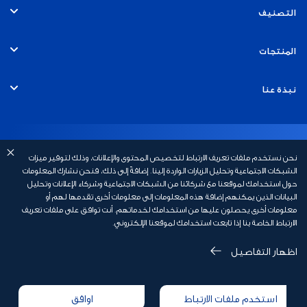
التصنيف
الأفراد
المنتجات
الخدمات المصرفية التجارية
الحسابات
نبذة عنا
الخدمات المصرفية للشركات
البطاقات
التوظيف
الاتصال والدعم
مبلغ التمويل السكني
الخدمات المصرفية للاستثمار
القروض
نحن نستخدم ملفات تعريف الارتباط لتخصيص المحتوى والإعلانات، وذلك لتوفير ميزات
الاستدامة
الخدمات المصرفية عبر الهاتف المتحرك

روابط سريعة
2,500,000
الشبكات الاجتماعية وتحليل الزيارات الواردة إلينا. إضافةً إلى ذلك، فنحن نشارك المعلومات
حول استخدامك لموقعنا مع شركائنا من الشبكات الاجتماعية وشركاء الإعلانات وتحليل
الخدمات المصرفية الإسلامية
القروض العقارية
أخبار بنك أبوظبي الأول
البيانات الذين يمكنهم إضافة هذه المعلومات إلى معلومات أخرى تقدمها لهم أو
السلامة المالية
رسوم الخدمات المصرفية الشخصية
معلومات أخرى يحصلون عليها من استخدامك لخدماتهم. أنت توافق على ملفات تعريف
الدفعة الشهرية
الخدمات المصرفية الخاصة
الارتباط الخاصة بنا إذا تابعت استخدامك لموقعنا الإلكتروني.
التأمين
علاقات المستثمرين

أسئلة وأجوبة
21,876
عروض البطاقات
اظهار التفاصيل
سياسة الخصوصية
الاحتيال والأمن
الشروط والأحكام
المكافآت
* يرجى الملاحظة أن هذه مجرد حسبة تقديرية بناءً على المبالغ التي تم تقديمها من طرفك
ويعتمد مبلغ الدفعة الأولى على نوع المعاملة بالإضافة إلى الشروط المطبقة ذات الصلة
إخلاء مسؤولية
استخدم ملفات الارتباط
اوافق
إعلان ملف تعريف الارتباط
تقديم شكوى
حاسبة القروض