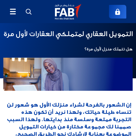
التمويل العقاري لمتملكي العقارات لأول مرة
هل تتملك منزل لأول مرة؟
إن الشعور بالفرحة لشراء منزلك الأول هو شعور لن
تنساه طيلة حياتك، ولهذا نريد أن تكون هذه
التجربة ممتعة وسلسة منذ بدايتها. ولهذا السبب
صممنا لك مجموعة مختارة من خيارات التمويل
الموضوعة بعناية لإرشادك نحو الطريق الصحيح،