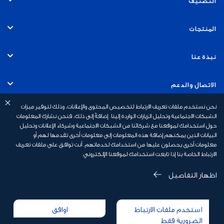
الأفراد
المنتجات
الخدمات المصرفية التجارية
الحسابات
نبذة عنا
الخدمات المصرفية للشركات
البطاقات
التوظيف
الاتصال والدعم
الخدمات المصرفية للاستثمار
القروض
نحن نستخدم ملفات تعريف الارتباط لتخصيص المحتوى والإعلانات، وذلك لتوفير ميزات
الاستدامة
الخدمات المصرفية عبر الهاتف المتحرك
روابط سريعة
الشبكات الاجتماعية وتحليل الزيارات الواردة إلينا. إضافةً إلى ذلك، فنحن نشارك المعلومات
حول استخدامك لموقعنا مع شركائنا من الشبكات الاجتماعية وشركاء الإعلانات وتحليل
الخدمات المصرفية الإسلامية
القروض العقارية
أخبار بنك أبوظبي الأول
البيانات الذين يمكنهم إضافة هذه المعلومات إلى معلومات أخرى تقدمها لهم أو
السلامة المالية
رسوم الخدمات المصرفية الشخصية
معلومات أخرى يحصلون عليها من استخدامك لخدماتهم. أنت توافق على ملفات تعريف
الخدمات المصرفية الخاصة
الارتباط الخاصة بنا إذا تابعت استخدامك لموقعنا الإلكتروني.
التأمين
علاقات المستثمرين
أسئلة وأجوبة
عروض البطاقات
اظهار التفاصيل
سياسة الخصوصية
الاحتيال والأمن
الشروط والأحكام
المكافآت
إخلاء مسؤولية
استخدم ملفات الارتباط
اوافق
إعلان ملف تعريف الارتباط
تقديم شكوى
حاسبة القروض
الضرورية فقط
جميع الحقوق محفوظة 2026 © بنك أبوظبي الأول (شركة مساهمة عامة) – أبوظبي –